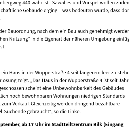
bergweg 440 wahr ist . Sawalies und Vorspel wollen zude
schaftliche Gebäude erging – was bedeuten würde, dass dor
.
4 der Bauordnung, nach dem ein Bau auch genehmigt werde
chen Nutzung“ in die Eigenart der näheren Umgebung einfüg
st.
o ein Haus in der Wupperstraße 4 seit längerem leer zu steh
losung zeigt. „Das Haus in der Wupperstraße 4 ist seit Jah
rgeschossen scheint eine Unbewohnbarkeit des Gebäudes
mutlich noch bewohnbaren Wohnungen niedrigen Standards
t zum Verkauf. Gleichzeitig werden dringend bezahlbare
l-Suchende gebraucht“, so die Linke.
eptember, ab 17 Uhr im Stadtteiltzentrum Bilk (Eingang