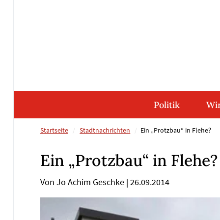
Direkt
Direkt
Direkt
Direkt
zum
zum
zur
zum
Inhalt
Hauptmenu
Suche
Footer
(Eingabetaste)
(Eingabetaste)
(Eingabetaste)
(Eingabetaste)
Politik
Wir
Startseite
Stadtnachrichten
Ein „Protzbau“ in Flehe?
Ein „Protzbau“ in Flehe?
Von Jo Achim Geschke
|
26.09.2014