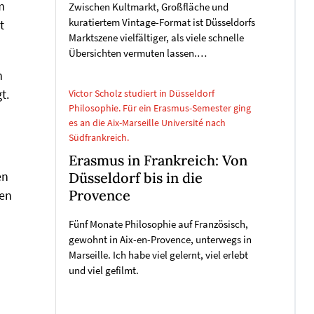
m
Zwischen Kultmarkt, Großfläche und
kuratiertem Vintage-Format ist Düsseldorfs
t
Marktszene vielfältiger, als viele schnelle
Übersichten vermuten lassen.…
n
t.
Victor Scholz studiert in Düsseldorf
Philosophie. Für ein Erasmus-Semester ging
es an die Aix-Marseille Université nach
Südfrankreich.
Erasmus in Frankreich: Von
en
Düsseldorf bis in die
Provence
ren
Fünf Monate Philosophie auf Französisch,
gewohnt in Aix-en-Provence, unterwegs in
Marseille. Ich habe viel gelernt, viel erlebt
und viel gefilmt.