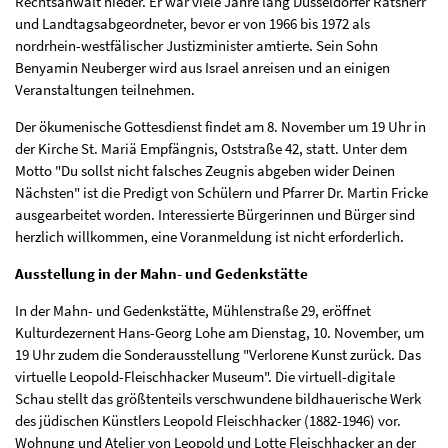
Rechtsanwalt nieder. Er war viele Jahre lang Düsseldorfer Ratsherr
und Landtagsabgeordneter, bevor er von 1966 bis 1972 als
nordrhein-westfälischer Justizminister amtierte. Sein Sohn
Benyamin Neuberger wird aus Israel anreisen und an einigen
Veranstaltungen teilnehmen.
Der ökumenische Gottesdienst findet am 8. November um 19 Uhr in
der Kirche St. Mariä Empfängnis, Oststraße 42, statt. Unter dem
Motto "Du sollst nicht falsches Zeugnis abgeben wider Deinen
Nächsten" ist die Predigt von Schülern und Pfarrer Dr. Martin Fricke
ausgearbeitet worden. Interessierte Bürgerinnen und Bürger sind
herzlich willkommen, eine Voranmeldung ist nicht erforderlich.
Ausstellung in der Mahn- und Gedenkstätte
In der Mahn- und Gedenkstätte, Mühlenstraße 29, eröffnet
Kulturdezernent Hans-Georg Lohe am Dienstag, 10. November, um
19 Uhr zudem die Sonderausstellung "Verlorene Kunst zurück. Das
virtuelle Leopold-Fleischhacker Museum". Die virtuell-digitale
Schau stellt das größtenteils verschwundene bildhauerische Werk
des jüdischen Künstlers Leopold Fleischhacker (1882-1946) vor.
Wohnung und Atelier von Leopold und Lotte Fleischhacker an der