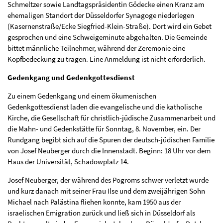
Schmeltzer sowie Landtagspräsidentin Gödecke einen Kranz am
ehemaligen Standort der Düsseldorfer Synagoge niederlegen
(Kasernenstraße/Ecke Siegfried-Klein-Straße). Dort wird ein Gebet
gesprochen und eine Schweigeminute abgehalten. Die Gemeinde
bittet männliche Teilnehmer, während der Zeremonie eine
Kopfbedeckung zu tragen. Eine Anmeldung ist nicht erforderlich.
Gedenkgang und Gedenkgottesdienst
Zu einem Gedenkgang und einem ökumenischen
Gedenkgottesdienst laden die evangelische und die katholische
Kirche, die Gesellschaft für christlich-jüdische Zusammenarbeit und
die Mahn- und Gedenkstätte für Sonntag, 8. November, ein. Der
Rundgang begibt sich auf die Spuren der deutsch-jüdischen Familie
von Josef Neuberger durch die Innenstadt. Beginn: 18 Uhr vor dem
Haus der Universität, Schadowplatz 14.
Josef Neuberger, der während des Pogroms schwer verletzt wurde
und kurz danach mit seiner Frau Ilse und dem zweijährigen Sohn
Michael nach Palästina fliehen konnte, kam 1950 aus der
israelischen Emigration zurück und ließ sich in Düsseldorf als