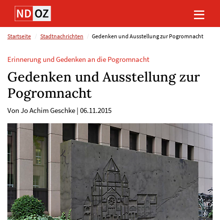
Direkt
Direkt
Direkt
Direkt
zum
zum
zur
zum
Inhalt
Hauptmenu
Suche
Footer
(Eingabetaste)
(Eingabetaste)
(Eingabetaste)
(Eingabetaste)
Startseite
Stadtnachrichten
Gedenken und Ausstellung zur Pogromnacht
Erinnerung und Gedenken an die Pogromnacht
Gedenken und Ausstellung zur
Pogromnacht
Von Jo Achim Geschke
|
06.11.2015