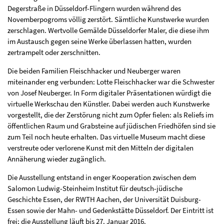
Degerstraße in Düsseldorf-Flingern wurden während des
Novemberpogroms völlig zerstört. Sämtliche Kunstwerke wurden
zerschlagen. Wertvolle Gemälde Düsseldorfer Maler, die diese ihm
im Austausch gegen seine Werke überlassen hatten, wurden
zertrampelt oder zerschnitten.
Die beiden Familien Fleischhacker und Neuberger waren
miteinander eng verbunden: Lotte Fleischhacker war die Schwester
von Josef Neuberger. In Form digitaler Präsentationen würdigt die
virtuelle Werkschau den Künstler. Dabei werden auch Kunstwerke
vorgestellt, die der Zerstörung nicht zum Opfer fielen: als Reliefs im
öffentlichen Raum und Grabsteine auf jüdischen Friedhöfen sind sie
zum Teil noch heute erhalten. Das virtuelle Museum macht diese
verstreute oder verlorene Kunst mit den Mitteln der digitalen
Annäherung wieder zugänglich.
Die Ausstellung entstand in enger Kooperation zwischen dem
Salomon Ludwig-Steinheim Institut für deutsch-jüdische
Geschichte Essen, der RWTH Aachen, der Universität Duisburg-
Essen sowie der Mahn- und Gedenkstätte Düsseldorf. Der Eintritt ist
frei; die Ausstellung läuft bis 27. Januar 2016.