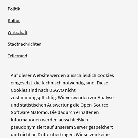
Politik
Kultur
Wirtschaft
Stadtnachrichten
Tellerrand
Auf dieser Website werden ausschließlich Cookies
Verlag
eingesetzt, die technisch notwendig sind. Diese
Cookies sind nach DSGVO nicht
Zellwerk GmbH & Co KG
zustimmungspflichtig. Wir verwenden zur Analyse
Pinienstraße 2
und statistischen Auswertung die Open-Source-
40233 Düsseldorf
Software Matomo. Die dadurch erhaltenen
www.zellwerk.com
Informationen werden ausschließlich
pseudonymisiert auf unserem Server gespeichert
und nicht an Dritte übertragen. Wir setzen keine