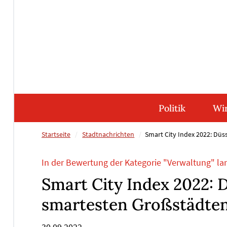
Direkt
Direkt
Direkt
Direkt
zum
zum
zur
zum
Inhalt
Hauptmenu
Suche
Footer
(Eingabetaste)
(Eingabetaste)
(Eingabetaste)
(Eingabetaste)
Politik
Wir
Startseite
Stadtnachrichten
Smart City Index 2022: Düs
In der Bewertung der Kategorie "Verwaltung" la
Smart City Index 2022: 
smartesten Großstädte
30.09.2022