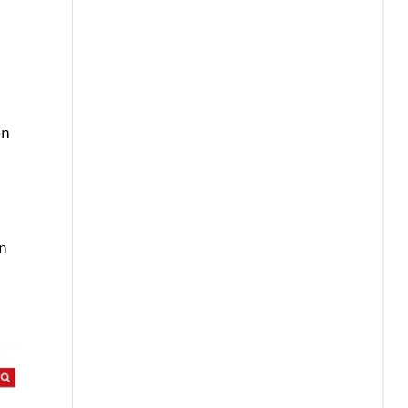
en
en