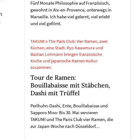
Fünf Monate Philosophie auf Französisch,
gewohnt in Aix-en-Provence, unterwegs in
m
Marseille. Ich habe viel gelernt, viel erlebt
d
und viel gefilmt.
TAKUMI x The Paris Club: Vier Ramen, zwei
Küchen, eine Stadt. Ryo Kawamura und
Bastian Lohmann bringen französische
Küche und japanische Ramen-Kultur
zusammen.
Tour de Ramen:
Bouillabaisse mit Stäbchen,
Dashi mit Trüffel
Perlhuhn-Dashi, Ente, Bouillabaisse und
Sapporo Miso: Bis 30. Mai servieren
TAKUMI und The Paris Club vier Ramen, die
zur Japan-Woche nach Düsseldorf…