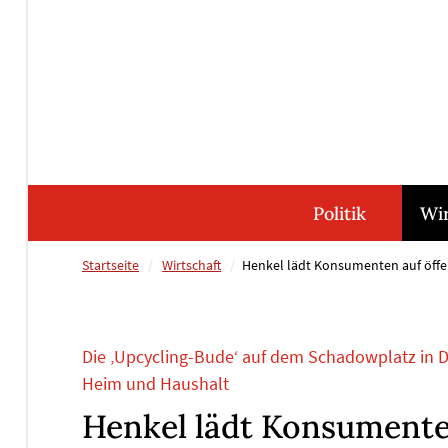
Direkt
Direkt
Direkt
Direkt
zum
zum
zur
zum
Inhalt
Hauptmenu
Suche
Footer
(Eingabetaste)
(Eingabetaste)
(Eingabetaste)
(Eingabetaste)
Politik
Wir
Startseite
Wirtschaft
Henkel lädt Konsumenten auf öffen
Die ‚Upcycling-Bude‘ auf dem Schadowplatz in Dü
Heim und Haushalt
Henkel lädt Konsumente