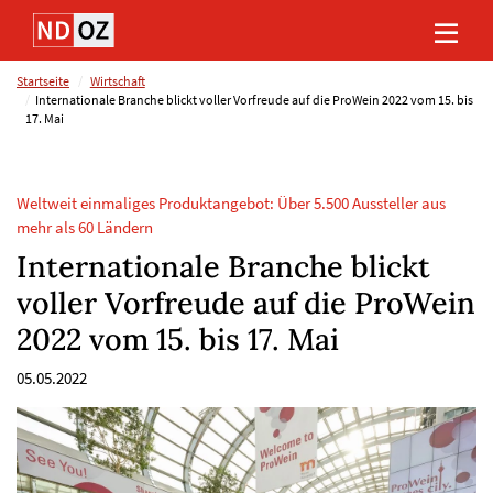
Direkt
Direkt
Direkt
Direkt
zum
zum
zur
zum
Inhalt
Hauptmenu
Suche
Footer
(Eingabetaste)
(Eingabetaste)
(Eingabetaste)
(Eingabetaste)
Startseite
Wirtschaft
Internationale Branche blickt voller Vorfreude auf die ProWein 2022 vom 15. bis
17. Mai
Weltweit einmaliges Produktangebot: Über 5.500 Aussteller aus
mehr als 60 Ländern
Internationale Branche blickt
voller Vorfreude auf die ProWein
2022 vom 15. bis 17. Mai
05.05.2022