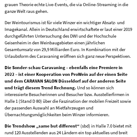
grauen Theorie echte Live-Events, die via Online-Streaming in die
ganze Welt raus gehen.
Der Weintourismus ist für viele Winzer ein wichtiger Absatz- und
Imagekanal. Allein in Deutschland erwirtschaftete er laut einer 2019
durchgeführten Untersuchung des DWI und der Hochschule
Geisenheim in den Weinbaugebieten einen jährlichen
Gesamtumsatz von 29,9 Milliarden Euro. In Kombination mit der
Urlaubsform des Caravaning eröffnen sich ganz neue Perspektiven.
Die Sonder-schau Caravaning – ebenfalls eine Premiere in
2022 – ist einer Kooperation von ProWein auf der einen Seite
und dem CARAVAN SALON Düsseldorf auf der anderen Seite
und trägt diesem Trend Rechnung.
Und so können sich
interessierte Besucherinnen und Besucher bzw. Ausstellerfirmen in
Halle 1 (Stand D 80) über die Faszination der mobilen Freizeit sowie
der passenden Auswahl an Mietfahrzeugen und
Übernachtungsmöglichkeiten beim Winzer informieren.
Die Trendshow „same but different“
(sbd) in Halle 7.0 bietet mit
rund 120 Ausstellenden aus 24 Ländern ein top aktuelles und breit