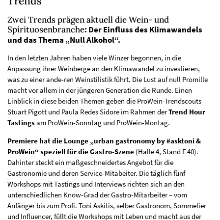
Trends
Zwei Trends prägen aktuell die Wein- und
Spirituosenbranche
: Der Einfluss des Klimawandels
und das Thema „Null Alkohol“.
In den letzten Jahren haben viele Winzer begonnen, in die
Anpassung ihrer Weinberge an den Klimawandel zu investieren,
was zu einer ande-ren Weinstilistik führt. Die Lust auf null Promille
macht vor allem in der jüngeren Generation die Runde. Einen
Einblick in diese beiden Themen geben die ProWein-Trendscouts
Stuart Pigott und Paula Redes Sidore im Rahmen der
Trend Hour
Tastings
am ProWein-Sonntag und ProWein-Montag.
Premiere hat die Lounge „urban gastronomy by #asktoni &
ProWein“ speziell für die Gastro-Szene
(Halle 4, Stand F 40).
Dahinter steckt ein maßgeschneidertes Angebot für die
Gastronomie und deren Service-Mitabeiter. Die täglich fünf
Workshops mit Tastings und Interviews richten sich an den
unterschiedlichen Know-Grad der Gastro-Mitarbeiter – vom
Anfänger bis zum Profi. Toni Askitis, selber Gastronom, Sommelier
und Influencer, füllt die Workshops mit Leben und macht aus der