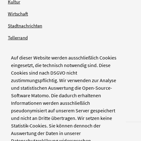
Kultur
Wirtschaft
Stadtnachrichten
Tellerrand
Auf dieser Website werden ausschließlich Cookies
Verlag
eingesetzt, die technisch notwendig sind. Diese
Cookies sind nach DSGVO nicht
Zellwerk GmbH & Co KG
zustimmungspflichtig. Wir verwenden zur Analyse
Pinienstraße 2
und statistischen Auswertung die Open-Source-
40233 Düsseldorf
Software Matomo. Die dadurch erhaltenen
www.zellwerk.com
Informationen werden ausschließlich
pseudonymisiert auf unserem Server gespeichert
und nicht an Dritte übertragen. Wir setzen keine
Statistik-Cookies. Sie können dennoch der
Auswertung der Daten in unserer
Datenschutzerklärung widersprechen.