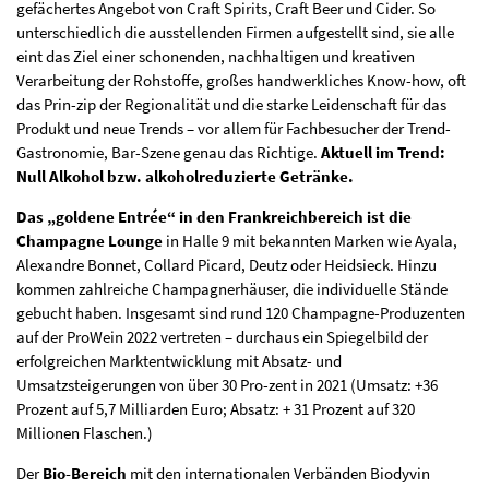
gefächertes Angebot von Craft Spirits, Craft Beer und Cider. So
unterschiedlich die ausstellenden Firmen aufgestellt sind, sie alle
eint das Ziel einer schonenden, nachhaltigen und kreativen
Verarbeitung der Rohstoffe, großes handwerkliches Know-how, oft
das Prin-zip der Regionalität und die starke Leidenschaft für das
Produkt und neue Trends – vor allem für Fachbesucher der Trend-
Gastronomie, Bar-Szene genau das Richtige.
Aktuell im Trend:
Null Alkohol bzw. alkoholreduzierte Getränke.
Das „goldene Entrée“ in den Frankreichbereich ist die
Champagne Lounge
in Halle 9 mit bekannten Marken wie Ayala,
Alexandre Bonnet, Collard Picard, Deutz oder Heidsieck. Hinzu
kommen zahlreiche Champagnerhäuser, die individuelle Stände
gebucht haben. Insgesamt sind rund 120 Champagne-Produzenten
auf der ProWein 2022 vertreten – durchaus ein Spiegelbild der
erfolgreichen Marktentwicklung mit Absatz- und
Umsatzsteigerungen von über 30 Pro-zent in 2021 (Umsatz: +36
Prozent auf 5,7 Milliarden Euro; Absatz: + 31 Prozent auf 320
Millionen Flaschen.)
Der
Bio-Bereich
mit den internationalen Verbänden Biodyvin