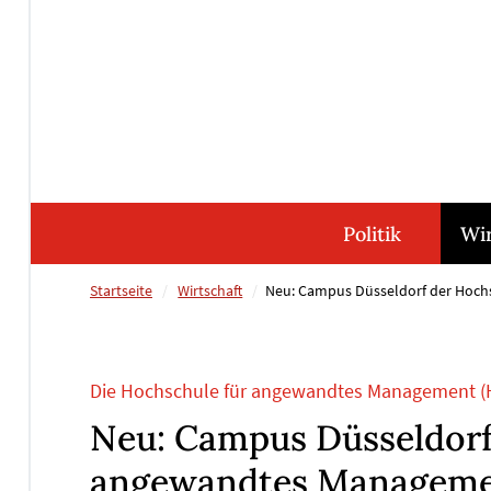
Direkt
Direkt
Direkt
Direkt
zum
zum
zur
zum
Inhalt
Hauptmenu
Suche
Footer
(Eingabetaste)
(Eingabetaste)
(Eingabetaste)
(Eingabetaste)
Politik
Wir
Startseite
Wirtschaft
Neu: Campus Düsseldorf der Hoc
Die Hochschule für angewandtes Management (HA
Neu: Campus Düsseldorf
angewandtes Managem