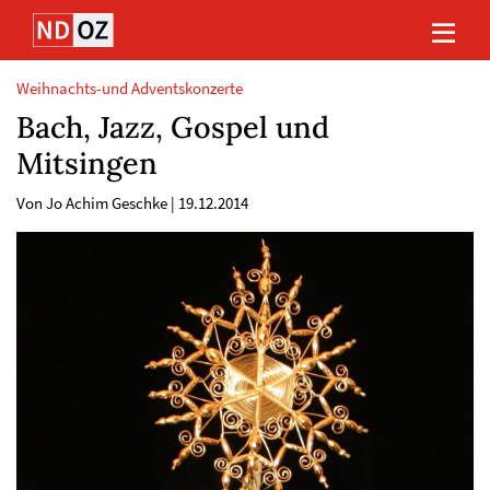
Direkt
Direkt
Direkt
Direkt
zum
zum
zur
zum
Inhalt
Hauptmenu
Suche
Footer
(Eingabetaste)
(Eingabetaste)
(Eingabetaste)
(Eingabetaste)
Weihnachts-und Adventskonzerte
Bach, Jazz, Gospel und
Mitsingen
Von Jo Achim Geschke
|
19.12.2014