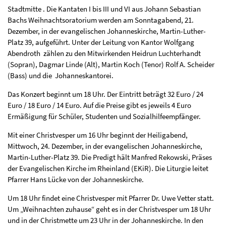
Stadtmitte . Die Kantaten I bis III und VI aus Johann Sebastian
Bachs Weihnachtsoratorium werden am Sonntagabend, 21.
Dezember, in der evangelischen Johanneskirche, Martin-Luther-
Platz 39, aufgeführt. Unter der Leitung von Kantor Wolfgang
Abendroth zählen zu den Mitwirkenden Heidrun Luchterhandt
(Sopran), Dagmar Linde (Alt), Martin Koch (Tenor) Rolf A. Scheider
(Bass) und die Johanneskantorei.
Das Konzert beginnt um 18 Uhr. Der Eintritt beträgt 32 Euro / 24
Euro / 18 Euro / 14 Euro. Auf die Preise gibt es jeweils 4 Euro
Ermäßigung für Schüler, Studenten und Sozialhilfeempfänger.
Mit einer Christvesper um 16 Uhr beginnt der Heiligabend,
Mittwoch, 24. Dezember, in der evangelischen Johanneskirche,
Martin-Luther-Platz 39. Die Predigt hält Manfred Rekowski, Präses
der Evangelischen Kirche im Rheinland (EKiR). Die Liturgie leitet
Pfarrer Hans Lücke von der Johanneskirche.
Um 18 Uhr findet eine Christvesper mit Pfarrer Dr. Uwe Vetter statt.
Um „Weihnachten zuhause“ geht es in der Christvesper um 18 Uhr
und in der Christmette um 23 Uhr in der Johanneskirche. In den