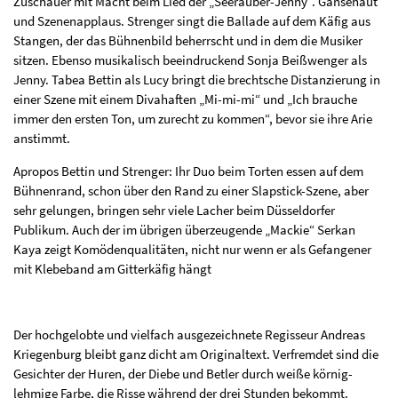
Zuschauer mit Macht beim Lied der „Seeräuber-Jenny“. Gänsehaut
und Szenenapplaus. Strenger singt die Ballade auf dem Käfig aus
Stangen, der das Bühnenbild beherrscht und in dem die Musiker
sitzen. Ebenso musikalisch beeindruckend Sonja Beißwenger als
Jenny. Tabea Bettin als Lucy bringt die brechtsche Distanzierung in
einer Szene mit einem Divahaften „Mi-mi-mi“ und „Ich brauche
immer den ersten Ton, um zurecht zu kommen“, bevor sie ihre Arie
anstimmt.
Apropos Bettin und Strenger: Ihr Duo beim Torten essen auf dem
Bühnenrand, schon über den Rand zu einer Slapstick-Szene, aber
sehr gelungen, bringen sehr viele Lacher beim Düsseldorfer
Publikum. Auch der im übrigen überzeugende „Mackie“ Serkan
Kaya zeigt Komödenqualitäten, nicht nur wenn er als Gefangener
mit Klebeband am Gitterkäfig hängt
Der hochgelobte und vielfach ausgezeichnete Regisseur Andreas
Kriegenburg bleibt ganz dicht am Originaltext. Verfremdet sind die
Gesichter der Huren, der Diebe und Betler durch weiße körnig-
lehmige Farbe, die Risse während der drei Stunden bekommt.