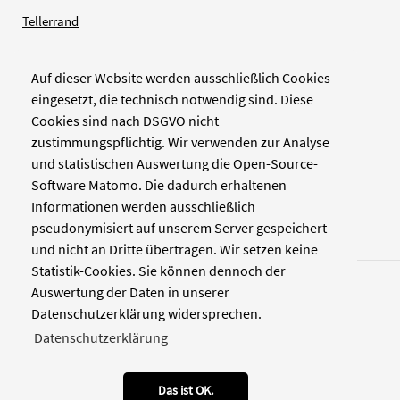
Tellerrand
Auf dieser Website werden ausschließlich Cookies
Verlag
eingesetzt, die technisch notwendig sind. Diese
Cookies sind nach DSGVO nicht
Zellwerk GmbH & Co KG
zustimmungspflichtig. Wir verwenden zur Analyse
Pinienstraße 2
und statistischen Auswertung die Open-Source-
40233 Düsseldorf
Software Matomo. Die dadurch erhaltenen
www.zellwerk.com
Informationen werden ausschließlich
pseudonymisiert auf unserem Server gespeichert
und nicht an Dritte übertragen. Wir setzen keine
Statistik-Cookies. Sie können dennoch der
Auswertung der Daten in unserer
Datenschutzerklärung widersprechen.
Datenschutzerklärung
© 2026 NDOZ
RSS
Kontakt
Datenschutz
Impressum
Das ist OK.