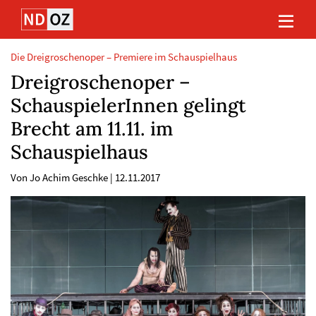
Direkt
Direkt
Direkt
Direkt
zum
zum
zur
zum
Inhalt
Hauptmenu
Suche
Footer
(Eingabetaste)
(Eingabetaste)
(Eingabetaste)
(Eingabetaste)
Die Dreigroschenoper – Premiere im Schauspielhaus
Dreigroschenoper –
SchauspielerInnen gelingt
Brecht am 11.11. im
Schauspielhaus
Von Jo Achim Geschke
|
12.11.2017