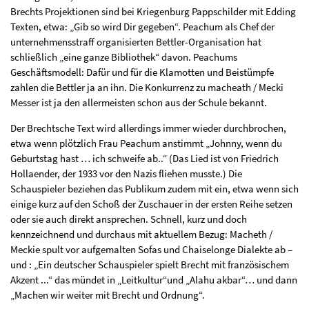
Brechts Projektionen sind bei Kriegenburg Pappschilder mit Edding
Texten, etwa: „Gib so wird Dir gegeben“. Peachum als Chef der
unternehmensstraff organisierten Bettler-Organisation hat
schließlich „eine ganze Bibliothek“ davon. Peachums
Geschäftsmodell: Dafür und für die Klamotten und Beistümpfe
zahlen die Bettler ja an ihn. Die Konkurrenz zu macheath / Mecki
Messer ist ja den allermeisten schon aus der Schule bekannt.
Der Brechtsche Text wird allerdings immer wieder durchbrochen,
etwa wenn plötzlich Frau Peachum anstimmt „Johnny, wenn du
Geburtstag hast … ich schweife ab..“ (Das Lied ist von Friedrich
Hollaender, der 1933 vor den Nazis fliehen musste.) Die
Schauspieler beziehen das Publikum zudem mit ein, etwa wenn sich
einige kurz auf den Schoß der Zuschauer in der ersten Reihe setzen
oder sie auch direkt ansprechen. Schnell, kurz und doch
kennzeichnend und durchaus mit aktuellem Bezug: Macheth /
Meckie spult vor aufgemalten Sofas und Chaiselonge Dialekte ab –
und : „Ein deutscher Schauspieler spielt Brecht mit französischem
Akzent ...“ das mündet in „Leitkultur“und „Alahu akbar“… und dann
„Machen wir weiter mit Brecht und Ordnung“.