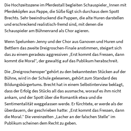
Die Hochzeitsszene im Pferdestall begleiten Schauspieler_Innen mit
Pferdeköpfen aus Pappe, die Süße fügt sich durchaus dem Spott
Brechts. Sehr beeindruckend die Puppen, die alte Huren darstellen
und erschreckend realistisch-fremd sind, mit denen die
Schauspieler am Bühnenrand als Chor agieren.
Wenn Spelunken-Jenny und der Chor aus Ganoven und Huren und
Bettlern das zweite Dreigroschen-Finale anstimmen, steigert sich
das zu einem geradezu aggressiven „Erst kommt das Fressen, dann
kommt die Moral“, der gewaltig auf das Publikum herabschreit.
Die „Dreigroschenoper“gehört zu den bekanntesten Stücken auf der
Bühne, wird in der Schule gelesenen, gehört zum Standard des
Bildungsbürgertums. Brecht hat in einem Selbstinterview beklagt,
dass der Erfolg des Stücks all das ausmache, worauf es ihm nicht
ankam, und der Spott über die Romantik etwa und die
Sentimentalität weggelassen werde. Er fürchtete, er werde als der
überdauern, der geschrieben hatte: „Erst kommt das Fressen, dann
die Moral.“ Die vereinzelten „Lacher an der falschen Stelle“ im
Publikum scheinen dem Recht zu geben.