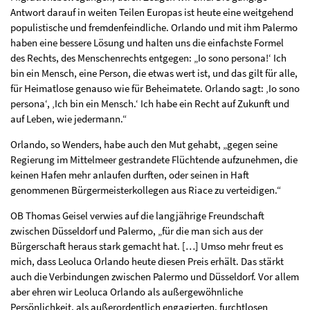
Antwort darauf in weiten Teilen Europas ist heute eine weitgehend
populistische und fremdenfeindliche. Orlando und mit ihm Palermo
haben eine bessere Lösung und halten uns die einfachste Formel
des Rechts, des Menschenrechts entgegen: „Io sono persona!‘ Ich
bin ein Mensch, eine Person, die etwas wert ist, und das gilt für alle,
für Heimatlose genauso wie für Beheimatete. Orlando sagt: ‚Io sono
persona‘, ‚Ich bin ein Mensch.‘ Ich habe ein Recht auf Zukunft und
auf Leben, wie jedermann.“
Orlando, so Wenders, habe auch den Mut gehabt, „gegen seine
Regierung im Mittelmeer gestrandete Flüchtende aufzunehmen, die
keinen Hafen mehr anlaufen durften, oder seinen in Haft
genommenen Bürgermeisterkollegen aus Riace zu verteidigen.“
OB Thomas Geisel verwies auf die langjährige Freundschaft
zwischen Düsseldorf und Palermo, „für die man sich aus der
Bürgerschaft heraus stark gemacht hat. […] Umso mehr freut es
mich, dass Leoluca Orlando heute diesen Preis erhält. Das stärkt
auch die Verbindungen zwischen Palermo und Düsseldorf. Vor allem
aber ehren wir Leoluca Orlando als außergewöhnliche
Persönlichkeit, als außerordentlich engagierten, furchtlosen