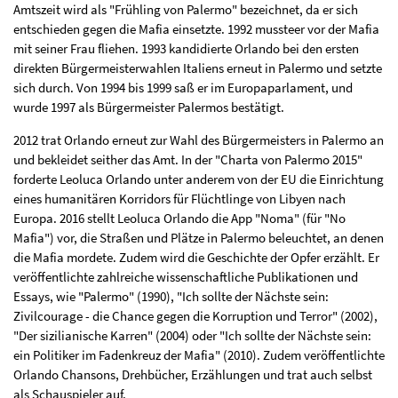
Amtszeit wird als "Frühling von Palermo" bezeichnet, da er sich
entschieden gegen die Mafia einsetzte. 1992 mussteer vor der Mafia
mit seiner Frau fliehen. 1993 kandidierte Orlando bei den ersten
direkten Bürgermeisterwahlen Italiens erneut in Palermo und setzte
sich durch. Von 1994 bis 1999 saß er im Europaparlament, und
wurde 1997 als Bürgermeister Palermos bestätigt.
2012 trat Orlando erneut zur Wahl des Bürgermeisters in Palermo an
und bekleidet seither das Amt. In der "Charta von Palermo 2015"
forderte Leoluca Orlando unter anderem von der EU die Einrichtung
eines humanitären Korridors für Flüchtlinge von Libyen nach
Europa. 2016 stellt Leoluca Orlando die App "Noma" (für "No
Mafia") vor, die Straßen und Plätze in Palermo beleuchtet, an denen
die Mafia mordete. Zudem wird die Geschichte der Opfer erzählt. Er
veröffentlichte zahlreiche wissenschaftliche Publikationen und
Essays, wie "Palermo" (1990), "Ich sollte der Nächste sein:
Zivilcourage - die Chance gegen die Korruption und Terror" (2002),
"Der sizilianische Karren" (2004) oder "Ich sollte der Nächste sein:
ein Politiker im Fadenkreuz der Mafia" (2010). Zudem veröffentlichte
Orlando Chansons, Drehbücher, Erzählungen und trat auch selbst
als Schauspieler auf.