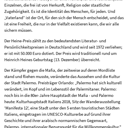
Einzelnen, die frei ist von Herkunft, Religion oder staatlicher
Zugehörigkeit. Es ist die Identität des Menschen, für jeden. Und
„Vaterland“ ist der Ort, für den sich der Mensch entscheidet, und das
ist eine Freiheit, die nur in der Vielfalt existieren kann, die wir alle
sichern müssen.
Der Heine-Preis zählt zu den bedeutendsten Literatur- und
Persönlichkeitspreisen in Deutschland und wird seit 1972 verliehen;
er ist mit 50.000 Euro dotiert. Der Preis wird traditionell rund um
Heinrich Heines Geburtstag (13. Dezember) überreicht.
Der Kämpfer gegen die Mafia, der zeitweise auf deren Mordliste
stand und fliehen musste, veränderte das Aussehen und die Kultur
der Stadt Palermo. Preisträger Orlando: „Palermo hat sich kulturell
verändert, im Kopf und im Lebensstil der Palermitaner. Palermo:
noch bis in die 80er-Jahre Hauptstadt der Mafia - und Palermo
heute: Kulturhauptstadt Italiens 2018, Sitz der Wanderausstellung
'Manifesta 12', eine Stadt unter den 5 ersten touristischen Städten
Italiens, eingetragen im UNESCO-Kulturerbe auf Grund ihrer
Geschichte und ihrer arabisch-normannischen Gegenwart,
Palermo, internationaler Bezugspunkt für die Willkommenskultur."