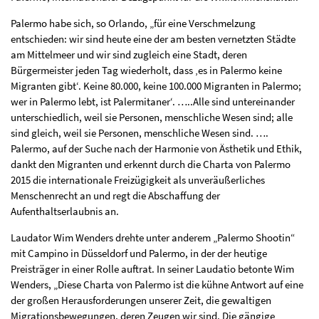
Palermo habe sich, so Orlando, „für eine Verschmelzung
entschieden: wir sind heute eine der am besten vernetzten Städte
am Mittelmeer und wir sind zugleich eine Stadt, deren
Bürgermeister jeden Tag wiederholt, dass ‚es in Palermo keine
Migranten gibt‘. Keine 80.000, keine 100.000 Migranten in Palermo;
wer in Palermo lebt, ist Palermitaner‘. …..Alle sind untereinander
unterschiedlich, weil sie Personen, menschliche Wesen sind; alle
sind gleich, weil sie Personen, menschliche Wesen sind. ….
Palermo, auf der Suche nach der Harmonie von Ästhetik und Ethik,
dankt den Migranten und erkennt durch die Charta von Palermo
2015 die internationale Freizügigkeit als unveräußerliches
Menschenrecht an und regt die Abschaffung der
Aufenthaltserlaubnis an.
Laudator Wim Wenders drehte unter anderem „Palermo Shootin“
mit Campino in Düsseldorf und Palermo, in der der heutige
Preisträger in einer Rolle auftrat. In seiner Laudatio betonte Wim
Wenders, „Diese Charta von Palermo ist die kühne Antwort auf eine
der großen Herausforderungen unserer Zeit, die gewaltigen
Migrationsbewegungen, deren Zeugen wir sind. Die gängige