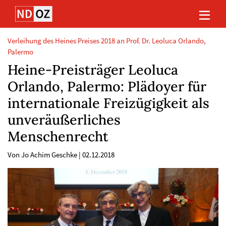
Direkt
Direkt
Direkt
Direkt
zum
zum
zur
zum
Inhalt
Hauptmenu
Suche
Footer
(Eingabetaste)
(Eingabetaste)
(Eingabetaste)
(Eingabetaste)
Verleihung des Heines Preises 2018 an Prof. Dr. Leoluca Orlando,
Palermo
Heine-Preisträger Leoluca
Orlando, Palermo: Plädoyer für
internationale Freizügigkeit als
unveräußerliches
Menschenrecht
Von Jo Achim Geschke
|
02.12.2018