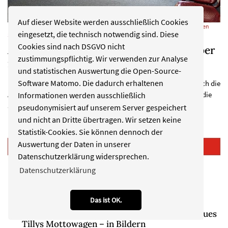
Auf dieser Website werden ausschließlich Cookies
Die Arbeitslosigkeit sinkt im Juni leicht, die Beschäftigung wächst. Kurz vor den
eingesetzt, die technisch notwendig sind. Diese
Sommerferien rückt vor allem der Ausbildungsmarkt in den Fokus.
Cookies sind nach DSGVO nicht
Arbeitsmarkt Düsseldorf: Mehr Jobs, aber
zustimmungspflichtig. Wir verwenden zur Analyse
noch keine Trendwende
und statistischen Auswertung die Open-Source-
Software Matomo. Die dadurch erhaltenen
Die Arbeitslosigkeit sinkt leicht, die Beschäftigung wächst. Doch die
Arbeitsagentur spricht noch nicht von einer Trendwende. Was die
Informationen werden ausschließlich
Juni-Zahlen für…
pseudonymisiert auf unserem Server gespeichert
und nicht an Dritte übertragen. Wir setzen keine
Statistik-Cookies. Sie können dennoch der
Auswertung der Daten in unserer
Meistgelesene Artikel
Datenschutzerklärung widersprechen.
"Balloon Museum" ist in Düsseldorf gelandet
Datenschutzerklärung
Rheinkirmes Düsseldorf 2026: Welcher
Kirmestag passt zu wem?
Das ist OK.
Rosenmontag Düsseldorf 2026: Das sind Jacques
Tillys Mottowagen – in Bildern