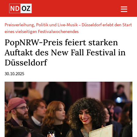
Direkt
Direkt
Direkt
Direkt
zum
zum
zur
zum
Inhalt
Hauptmenu
Suche
Footer
(Eingabetaste)
(Eingabetaste)
(Eingabetaste)
(Eingabetaste)
Preisverleihung, Politik und Live-Musik – Düsseldorf erlebt den Start
eines vielseitigen Festivalwochenendes
PopNRW-Preis feiert starken
Auftakt des New Fall Festival in
Düsseldorf
30.10.2025