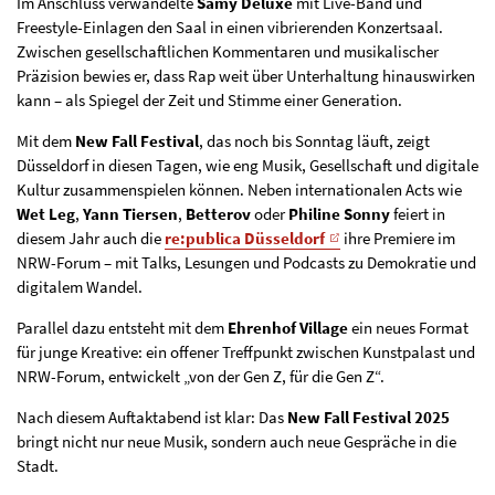
Im Anschluss verwandelte
Samy Deluxe
mit Live-Band und
Freestyle-Einlagen den Saal in einen vibrierenden Konzertsaal.
Zwischen gesellschaftlichen Kommentaren und musikalischer
Präzision bewies er, dass Rap weit über Unterhaltung hinauswirken
kann – als Spiegel der Zeit und Stimme einer Generation.
Mit dem
New Fall Festival
, das noch bis Sonntag läuft, zeigt
Düsseldorf in diesen Tagen, wie eng Musik, Gesellschaft und digitale
Kultur zusammenspielen können. Neben internationalen Acts wie
Wet Leg
,
Yann Tiersen
,
Betterov
oder
Philine Sonny
feiert in
diesem Jahr auch die
re:publica Düsseldorf
ihre Premiere im
NRW-Forum – mit Talks, Lesungen und Podcasts zu Demokratie und
digitalem Wandel.
Parallel dazu entsteht mit dem
Ehrenhof Village
ein neues Format
für junge Kreative: ein offener Treffpunkt zwischen Kunstpalast und
NRW-Forum, entwickelt „von der Gen Z, für die Gen Z“.
Nach diesem Auftaktabend ist klar: Das
New Fall Festival 2025
bringt nicht nur neue Musik, sondern auch neue Gespräche in die
Stadt.