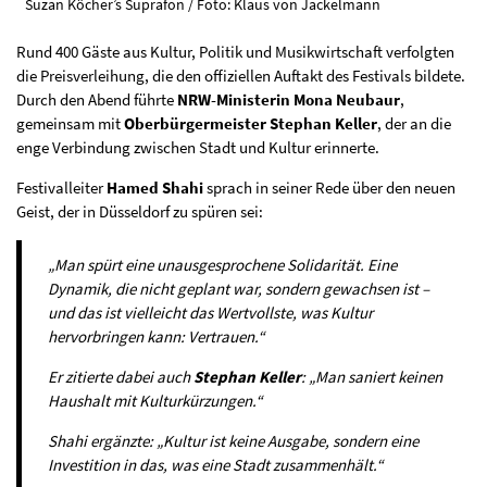
Suzan Köcher’s Suprafon / Foto: Klaus von Jackelmann
Rund 400 Gäste aus Kultur, Politik und Musikwirtschaft verfolgten
die Preisverleihung, die den offiziellen Auftakt des Festivals bildete.
Durch den Abend führte
NRW-Ministerin Mona Neubaur
,
gemeinsam mit
Oberbürgermeister Stephan Keller
, der an die
enge Verbindung zwischen Stadt und Kultur erinnerte.
Festivalleiter
Hamed Shahi
sprach in seiner Rede über den neuen
Geist, der in Düsseldorf zu spüren sei:
„Man spürt eine unausgesprochene Solidarität. Eine
Dynamik, die nicht geplant war, sondern gewachsen ist –
und das ist vielleicht das Wertvollste, was Kultur
hervorbringen kann: Vertrauen.“
Er zitierte dabei auch
Stephan Keller
: „Man saniert keinen
Haushalt mit Kulturkürzungen.“
Shahi ergänzte: „Kultur ist keine Ausgabe, sondern eine
Investition in das, was eine Stadt zusammenhält.“