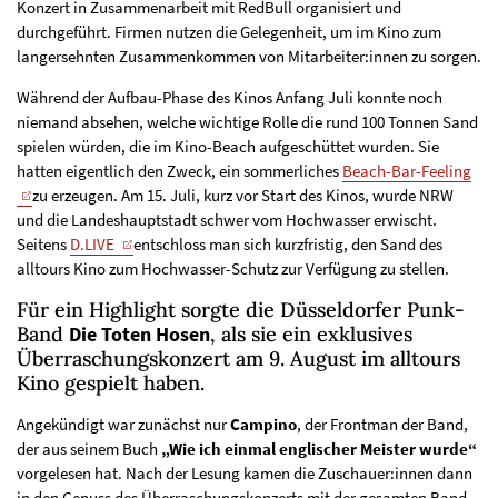
Konzert in Zusammenarbeit mit RedBull organisiert und
durchgeführt. Firmen nutzen die Gelegenheit, um im Kino zum
langersehnten Zusammenkommen von Mitarbeiter:innen zu sorgen.
Während der Aufbau-Phase des Kinos Anfang Juli konnte noch
niemand absehen, welche wichtige Rolle die rund 100 Tonnen Sand
spielen würden, die im Kino-Beach aufgeschüttet wurden. Sie
hatten eigentlich den Zweck, ein sommerliches
Beach-Bar-Feeling
zu erzeugen. Am 15. Juli, kurz vor Start des Kinos, wurde NRW
und die Landeshauptstadt schwer vom Hochwasser erwischt.
Seitens
D.LIVE
entschloss man sich kurzfristig, den Sand des
alltours Kino zum Hochwasser-Schutz zur Verfügung zu stellen.
Für ein Highlight sorgte die Düsseldorfer Punk-
Band
Die Toten Hosen
, als sie ein exklusives
Überraschungskonzert am 9. August im alltours
Kino gespielt haben.
Angekündigt war zunächst nur
Campino
, der Frontman der Band,
der aus seinem Buch
„Wie ich einmal englischer Meister wurde“
vorgelesen hat. Nach der Lesung kamen die Zuschauer:innen dann
in den Genuss des Überraschungskonzerts mit der gesamten Band,