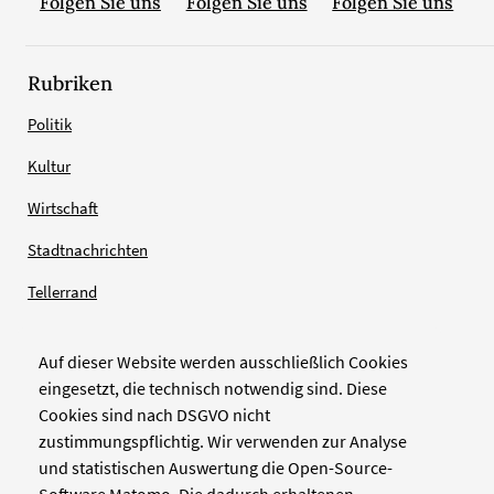
Folgen Sie uns
Folgen Sie uns
Folgen Sie uns
Rubriken
Politik
Kultur
Wirtschaft
Stadtnachrichten
Tellerrand
Auf dieser Website werden ausschließlich Cookies
Verlag
eingesetzt, die technisch notwendig sind. Diese
Cookies sind nach DSGVO nicht
Zellwerk GmbH & Co KG
zustimmungspflichtig. Wir verwenden zur Analyse
Pinienstraße 2
und statistischen Auswertung die Open-Source-
40233 Düsseldorf
Software Matomo. Die dadurch erhaltenen