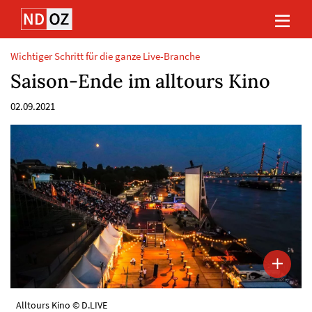
Direkt
Direkt
Direkt
Direkt
zum
zum
zur
zum
Inhalt
Hauptmenu
Suche
Footer
(Eingabetaste)
(Eingabetaste)
(Eingabetaste)
(Eingabetaste)
Wichtiger Schritt für die ganze Live-Branche
Saison-Ende im alltours Kino
02.09.2021
Alltours Kino © D.LIVE