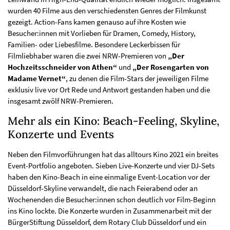
wurden 40 Filme aus den verschiedensten Genres der Filmkunst
gezeigt. Action-Fans kamen genauso auf ihre Kosten wie
Besucher:innen mit Vorlieben für Dramen, Comedy, History,
Familien- oder Liebesfilme. Besondere Leckerbissen für
Filmliebhaber waren die zwei NRW-Premieren von
„Der
Hochzeitsschneider von Athen“
und
„Der Rosengarten von
Madame Vernet“
, zu denen die Film-Stars der jeweiligen Filme
exklusiv live vor Ort Rede und Antwort gestanden haben und die
insgesamt zwölf NRW-Premieren.
Mehr als ein Kino: Beach-Feeling, Skyline,
Konzerte und Events
Neben den Filmvorführungen hat das alltours Kino 2021 ein breites
Event-Portfolio angeboten. Sieben Live-Konzerte und vier DJ-Sets
haben den Kino-Beach in eine einmalige Event-Location vor der
Düsseldorf-Skyline verwandelt, die nach Feierabend oder an
Wochenenden die Besucher:innen schon deutlich vor Film-Beginn
ins Kino lockte. Die Konzerte wurden in Zusammenarbeit mit der
BürgerStiftung Düsseldorf, dem Rotary Club Düsseldorf und ein