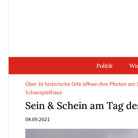
Direkt
Direkt
Direkt
Direkt
zum
zum
zur
zum
Inhalt
Hauptmenu
Suche
Footer
(Eingabetaste)
(Eingabetaste)
(Eingabetaste)
(Eingabetaste)
Politik
Wir
Über 30 historische Orte öffnen ihre Pforten am
Schauspielhaus
Sein & Schein am Tag d
08.09.2021