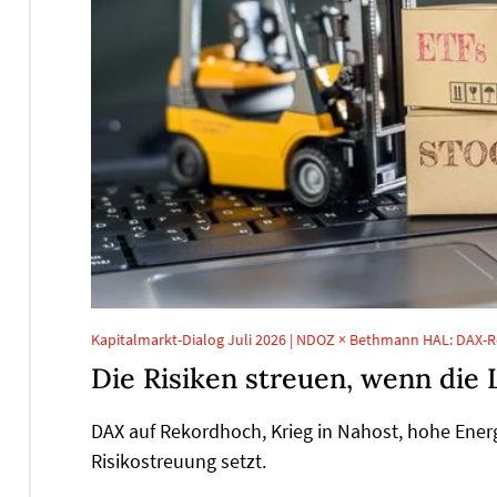
Kapitalmarkt-Dialog Juli 2026 | NDOZ × Bethmann HAL: DAX-R
Die Risiken streuen, wenn die 
DAX auf Rekordhoch, Krieg in Nahost, hohe Ener
Risikostreuung setzt.