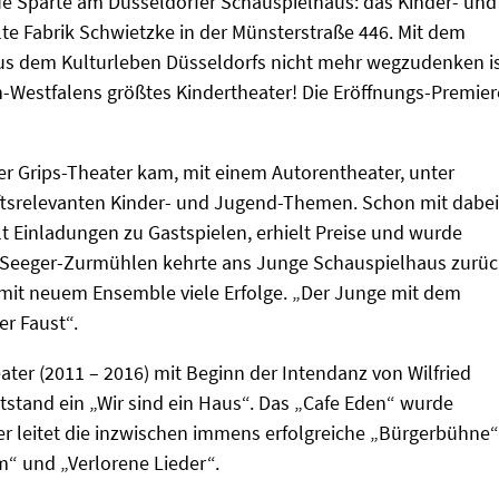
e Sparte am Düsseldorfer Schauspielhaus: das Kinder- und
lte Fabrik Schwietzke in der Münsterstraße 446. Mit dem
 aus dem Kulturleben Düsseldorfs nicht mehr wegzudenken is
in-Westfalens größtes Kindertheater! Die Eröffnungs-Premier
ner Grips-Theater kam, mit einem Autorentheater, unter
ftsrelevanten Kinder- und Jugend-Themen. Schon mit dabei
t Einladungen zu Gastspielen, erhielt Preise und wurde
. Seeger-Zurmühlen kehrte ans Junge Schauspielhaus zurüc
 mit neuem Ensemble viele Erfolge. „Der Junge mit dem
er Faust“.
ater (2011 – 2016) mit Beginn der Intendanz von Wilfried
stand ein „Wir sind ein Haus“. Das „Cafe Eden“ wurde
 er leitet die inzwischen immens erfolgreiche „Bürgerbühne“
“ und „Verlorene Lieder“.