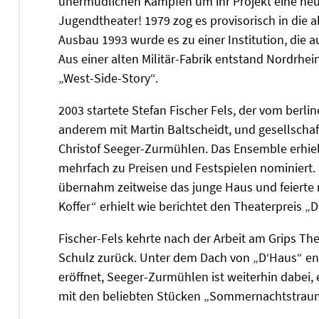
unermüdlichen Kämpfen um ihr Projekt eine neu
Jugendtheater! 1979 zog es provisorisch in die a
Ausbau 1993 wurde es zu einer Institution, die
Aus einer alten Militär-Fabrik entstand Nordrhe
„West-Side-Story“.
2003 startete Stefan Fischer Fels, der vom berli
anderem mit Martin Baltscheidt, und gesellscha
Christof Seeger-Zurmühlen. Das Ensemble erhiel
mehrfach zu Preisen und Festspielen nominiert
übernahm zeitweise das junge Haus und feierte
Koffer“ erhielt wie berichtet den Theaterpreis „D
Fischer-Fels kehrte nach der Arbeit am Grips The
Schulz zurück. Unter dem Dach von „D‘Haus“ ent
eröffnet, Seeger-Zurmühlen ist weiterhin dabei,
mit den beliebten Stücken „Sommernachtstraum