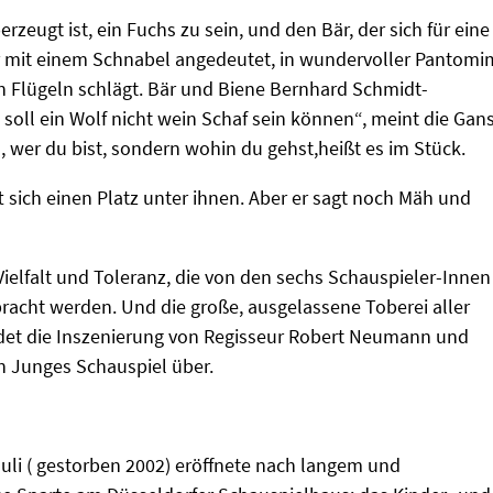
berzeugt ist, ein Fuchs zu sein, und den Bär, der sich für eine
nur mit einem Schnabel angedeutet, in wundervoller Pantom
n Flügeln schlägt. Bär und Biene Bernhard Schmidt-
oll ein Wolf nicht wein Schaf sein können“, meint die Gans
n, wer du bist, sondern wohin du gehst,heißt es im Stück.
t sich einen Platz unter ihnen. Aber er sagt noch Mäh und
Vielfalt und Toleranz, die von den sechs Schauspieler-Innen
racht werden. Und die große, ausgelassene Toberei aller
det die Inszenierung von Regisseur Robert Neumann und
en Junges Schauspiel über.
uli ( gestorben 2002) eröffnete nach langem und