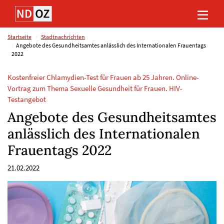
Direkt
Direkt
Direkt
Direkt
zum
zum
zur
zum
Inhalt
Hauptmenu
Suche
Footer
(Eingabetaste)
(Eingabetaste)
(Eingabetaste)
(Eingabetaste)
Startseite
Stadtnachrichten
Angebote des Gesundheitsamtes anlässlich des Internationalen Frauentags
2022
Kostenfreier Chlamydien-Test für Frauen ab 25 Jahren. Online-
Vortrag zum Thema Sexuelle Gesundheit für Frauen. HIV-
Testangebot
Angebote des Gesundheitsamtes
anlässlich des Internationalen
Frauentags 2022
21.02.2022