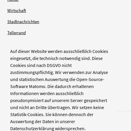
Wirtschaft
Stadtnachrichten
Tellerrand
Auf dieser Website werden ausschließlich Cookies
Verlag
eingesetzt, die technisch notwendig sind. Diese
Cookies sind nach DSGVO nicht
Zellwerk GmbH & Co KG
zustimmungspflichtig. Wir verwenden zur Analyse
Pinienstraße 2
und statistischen Auswertung die Open-Source-
40233 Düsseldorf
Software Matomo. Die dadurch erhaltenen
www.zellwerk.com
Informationen werden ausschließlich
pseudonymisiert auf unserem Server gespeichert
und nicht an Dritte übertragen. Wir setzen keine
Statistik-Cookies. Sie können dennoch der
Auswertung der Daten in unserer
Datenschutzerklärung widersprechen.