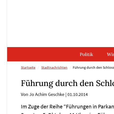
Direkt
Direkt
Direkt
Direkt
zum
zum
zur
zum
Inhalt
Hauptmenu
Suche
Footer
(Eingabetaste)
(Eingabetaste)
(Eingabetaste)
(Eingabetaste)
Politik
Wir
Startseite
Stadtnachrichten
Führung durch den Schlos
Führung durch den Schl
Von Jo Achim Geschke
|
01.10.2014
Im Zuge der Reihe “Führungen in Parka