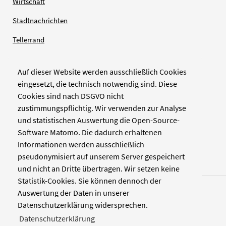
Wirtschaft
Stadtnachrichten
Tellerrand
Auf dieser Website werden ausschließlich Cookies
Verlag
eingesetzt, die technisch notwendig sind. Diese
Cookies sind nach DSGVO nicht
Zellwerk GmbH & Co KG
zustimmungspflichtig. Wir verwenden zur Analyse
Pinienstraße 2
und statistischen Auswertung die Open-Source-
40233 Düsseldorf
Software Matomo. Die dadurch erhaltenen
www.zellwerk.com
Informationen werden ausschließlich
pseudonymisiert auf unserem Server gespeichert
und nicht an Dritte übertragen. Wir setzen keine
Statistik-Cookies. Sie können dennoch der
Auswertung der Daten in unserer
Datenschutzerklärung widersprechen.
Datenschutzerklärung