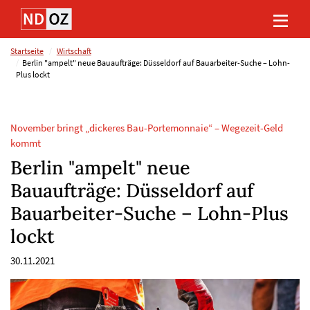
Direkt
Direkt
Direkt
Direkt
zum
zum
zur
zum
Inhalt
Hauptmenu
Suche
Footer
(Eingabetaste)
(Eingabetaste)
(Eingabetaste)
(Eingabetaste)
Startseite
Wirtschaft
Berlin "ampelt" neue Bauaufträge: Düsseldorf auf Bauarbeiter-Suche – Lohn-
Plus lockt
November bringt „dickeres Bau-Portemonnaie“ – Wegezeit-Geld
kommt
Berlin "ampelt" neue
Bauaufträge: Düsseldorf auf
Bauarbeiter-Suche – Lohn-Plus
lockt
30.11.2021