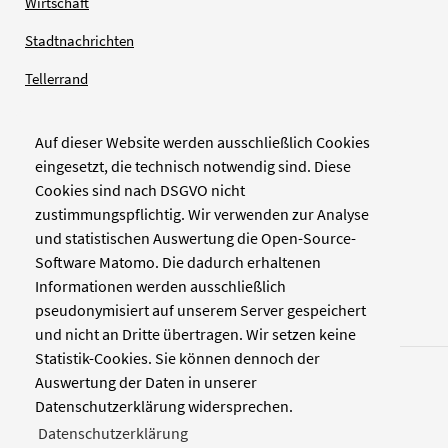
Wirtschaft
Stadtnachrichten
Tellerrand
Auf dieser Website werden ausschließlich Cookies
Verlag
eingesetzt, die technisch notwendig sind. Diese
Cookies sind nach DSGVO nicht
Zellwerk GmbH & Co KG
zustimmungspflichtig. Wir verwenden zur Analyse
Pinienstraße 2
und statistischen Auswertung die Open-Source-
40233 Düsseldorf
Software Matomo. Die dadurch erhaltenen
www.zellwerk.com
Informationen werden ausschließlich
pseudonymisiert auf unserem Server gespeichert
und nicht an Dritte übertragen. Wir setzen keine
Statistik-Cookies. Sie können dennoch der
Auswertung der Daten in unserer
Datenschutzerklärung widersprechen.
Datenschutzerklärung