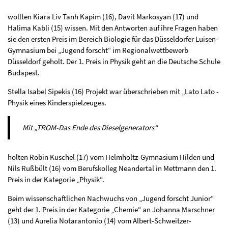
wollten Kiara Liv Tanh Kapim (16), Davit Markosyan (17) und
Halima Kabli (15) wissen. Mit den Antworten auf ihre Fragen haben
sie den ersten Preis im Bereich Biologie für das Düsseldorfer Luisen-
Gymnasium bei „Jugend forscht“ im Regionalwettbewerb
Düsseldorf geholt. Der 1. Preis in Physik geht an die Deutsche Schule
Budapest.
Stella Isabel Sipekis (16) Projekt war überschrieben mit „Lato Lato -
Physik eines Kinderspielzeuges.
Mit „TROM-Das Ende des Dieselgenerators“
holten Robin Kuschel (17) vom Helmholtz-Gymnasium Hilden und
Nils Rußbült (16) vom Berufskolleg Neandertal in Mettmann den 1.
Preis in der Kategorie „Physik“.
Beim wissenschaftlichen Nachwuchs von „Jugend forscht Junior“
geht der 1. Preis in der Kategorie „Chemie“ an Johanna Marschner
(13) und Aurelia Notarantonio (14) vom Albert-Schweitzer-