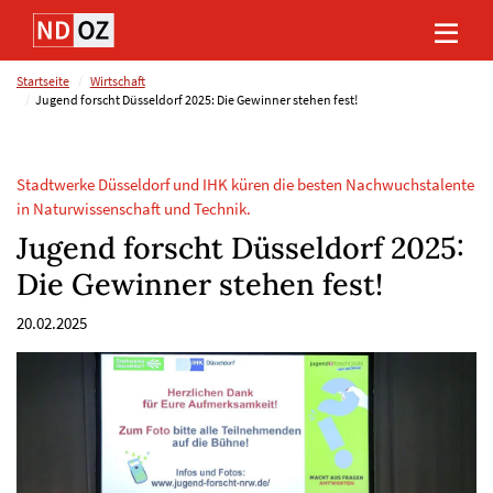
Direkt
Direkt
Direkt
Direkt
zum
zum
zur
zum
Inhalt
Hauptmenu
Suche
Footer
(Eingabetaste)
(Eingabetaste)
(Eingabetaste)
(Eingabetaste)
Startseite
Wirtschaft
Jugend forscht Düsseldorf 2025: Die Gewinner stehen fest!
Stadtwerke Düsseldorf und IHK küren die besten Nachwuchstalente
in Naturwissenschaft und Technik.
Jugend forscht Düsseldorf 2025:
Die Gewinner stehen fest!
20.02.2025