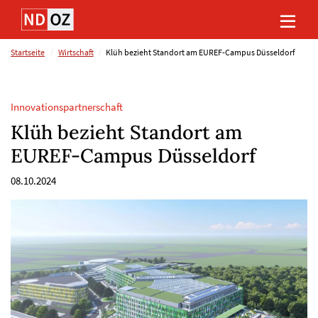
Direkt
Direkt
Direkt
Direkt
zum
zum
zur
zum
Inhalt
Hauptmenu
Suche
Footer
(Eingabetaste)
(Eingabetaste)
(Eingabetaste)
(Eingabetaste)
Startseite
Wirtschaft
Klüh bezieht Standort am EUREF-Campus Düsseldorf
Innovationspartnerschaft
Klüh bezieht Standort am
EUREF-Campus Düsseldorf
08.10.2024