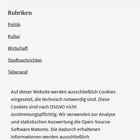
Rubriken
Politik
Kultur
Wirtschaft
Stadtnachrichten
Tellerrand
Auf dieser Website werden ausschließlich Cookies
Verlag
eingesetzt, die technisch notwendig sind. Diese
Cookies sind nach DSGVO nicht
Zellwerk GmbH & Co KG
zustimmungspflichtig. Wir verwenden zur Analyse
Pinienstraße 2
und statistischen Auswertung die Open-Source-
40233 Düsseldorf
Software Matomo. Die dadurch erhaltenen
www.zellwerk.com
Informationen werden ausschließlich