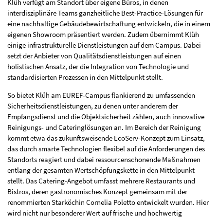
Klüh verfügt am Standort über eigene Büros, in denen
interdisziplinäre Teams ganzheitliche Best-Practice-Lösungen für
eine nachhaltige Gebäudebewirtschaftung entwickeln, die in einem
eigenen Showroom präsentiert werden. Zudem übernimmt Klüh
einige infrastrukturelle Dienstleistungen auf dem Campus. Dabei
setzt der Anbieter von Qualitätsdienstleistungen auf einen
holistischen Ansatz, der die Integration von Technologie und
standardisierten Prozessen in den Mittelpunkt stellt.
So bietet Klüh am EUREF-Campus flankierend zu umfassenden
Sicherheitsdienstleistungen, zu denen unter anderem der
Empfangsdienst und die Objektsicherheit zählen, auch innovative
Reinigungs- und Cateringlösungen an. Im Bereich der Reinigung
kommt etwa das zukunftsweisende EcoServ-Konzept zum Einsatz,
das durch smarte Technologien flexibel auf die Anforderungen des
Standorts reagiert und dabei ressourcenschonende Maßnahmen
entlang der gesamten Wertschöpfungskette in den Mittelpunkt
stellt. Das Catering-Angebot umfasst mehrere Restaurants und
Bistros, deren gastronomisches Konzept gemeinsam mit der
renommierten Starköchin Cornelia Poletto entwickelt wurden. Hier
wird nicht nur besonderer Wert auf frische und hochwertig