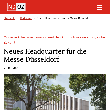
Direkt
Direkt
Direkt
Direkt
zum
zum
zur
zum
Inhalt
Hauptmenu
Suche
Footer
(Eingabetaste)
(Eingabetaste)
(Eingabetaste)
(Eingabetaste)
Startseite
Wirtschaft
Neues Headquarter für die Messe Düsseldorf
Moderne Arbeitswelt symbolisiert den Aufbruch in eine erfolgreiche
Zukunft
Neues Headquarter für die
Messe Düsseldorf
23.01.2025