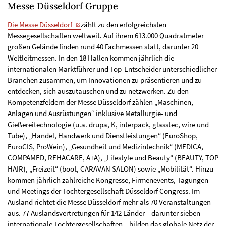
Messe Düsseldorf Gruppe
Die Messe Düsseldorf
zählt zu den erfolgreichsten
Messegesellschaften weltweit. Auf ihrem 613.000 Quadratmeter
großen Gelände finden rund 40 Fachmessen statt, darunter 20
Weltleitmessen. In den 18 Hallen kommen jährlich die
internationalen Marktführer und Top-Entscheider unterschiedlicher
Branchen zusammen, um Innovationen zu präsentieren und zu
entdecken, sich auszutauschen und zu netzwerken. Zu den
Kompetenzfeldern der Messe Düsseldorf zählen „Maschinen,
Anlagen und Ausrüstungen“ inklusive Metallurgie- und
Gießereitechnologie (u.a. drupa, K, interpack, glasstec, wire und
Tube), „Handel, Handwerk und Dienstleistungen“ (EuroShop,
EuroCIS, ProWein), „Gesundheit und Medizintechnik“ (MEDICA,
COMPAMED, REHACARE, A+A), „Lifestyle und Beauty“ (BEAUTY, TOP
HAIR), „Freizeit“ (boot, CARAVAN SALON) sowie „Mobilität“. Hinzu
kommen jährlich zahlreiche Kongresse, Firmenevents, Tagungen
und Meetings der Tochtergesellschaft Düsseldorf Congress. Im
Ausland richtet die Messe Düsseldorf mehr als 70 Veranstaltungen
aus. 77 Auslandsvertretungen für 142 Länder – darunter sieben
internationale Tochtergesellschaften – bilden das globale Netz der