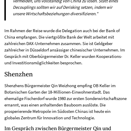
vermeiden, uns vollständig von China zu lösen. Statt eines
Decouplings sollten wir auf Derisking setzen, indem wir
unsere Wirtschaftsbeziehungen diversifizieren."
Im Rahmen der Reise wurde die Delegation auch bei der Bank of
China empfangen. Die viertgrößte Bank der Welt arbeitet mit
zahlreichen DAX-Unternehmen zusammen. Sie ist Geldgeber
zahlreicher in Düsseldorf ansässiger chinesischer Unternehmen. Im
Gespräch mit Oberbürgermeister Dr. Keller wurden Kooperations-
und Investitionsmöglichkeiten besprochen.
Shenzhen
Shenzhens Bürgermeister Qin Weizhong empfing OB Keller im
Botanischen Garten der 18-Millionen-Einwohnerstadt. Das
ehemalige Fischerdorf wurde 1980 zur ersten Sonderwirtschaftszone
ernannt, was einen anhaltenden Bauboom auslöste. Die
prosperierende Metropole im Südosten Chinas ist heute ein
globales Zentrum für Innovation und Technologie.
Im Gespräch zwischen Bürgermeister Qin und