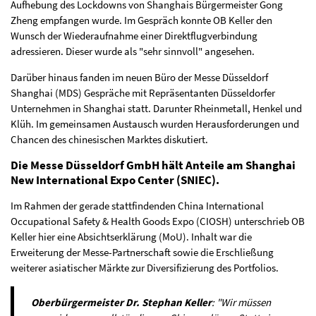
Aufhebung des Lockdowns von Shanghais Bürgermeister Gong
Zheng empfangen wurde. Im Gespräch konnte OB Keller den
Wunsch der Wiederaufnahme einer Direktflugverbindung
adressieren. Dieser wurde als "sehr sinnvoll" angesehen.
Darüber hinaus fanden im neuen Büro der Messe Düsseldorf
Shanghai (MDS) Gespräche mit Repräsentanten Düsseldorfer
Unternehmen in Shanghai statt. Darunter Rheinmetall, Henkel und
Klüh. Im gemeinsamen Austausch wurden Herausforderungen und
Chancen des chinesischen Marktes diskutiert.
Die Messe Düsseldorf GmbH hält Anteile am Shanghai
New International Expo Center (SNIEC).
Im Rahmen der gerade stattfindenden China International
Occupational Safety & Health Goods Expo (CIOSH) unterschrieb OB
Keller hier eine Absichtserklärung (MoU). Inhalt war die
Erweiterung der Messe-Partnerschaft sowie die Erschließung
weiterer asiatischer Märkte zur Diversifizierung des Portfolios.
Oberbürgermeister Dr. Stephan Keller
: "Wir müssen