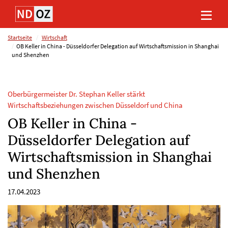
Direkt
Direkt
Direkt
Direkt
zum
zum
zur
zum
Inhalt
Hauptmenu
Suche
Footer
(Eingabetaste)
(Eingabetaste)
(Eingabetaste)
(Eingabetaste)
Startseite
Wirtschaft
OB Keller in China - Düsseldorfer Delegation auf Wirtschaftsmission in Shanghai
und Shenzhen
Oberbürgermeister Dr. Stephan Keller stärkt
Wirtschaftsbeziehungen zwischen Düsseldorf und China
OB Keller in China -
Düsseldorfer Delegation auf
Wirtschaftsmission in Shanghai
und Shenzhen
17.04.2023