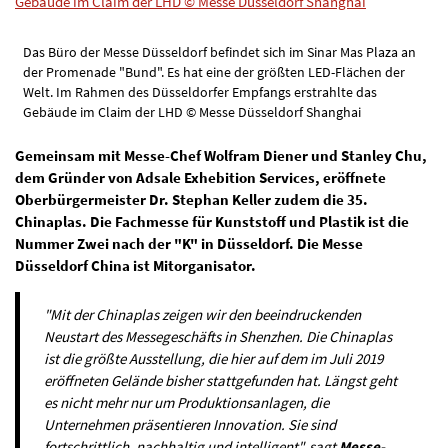
Das Büro der Messe Düsseldorf befindet sich im Sinar Mas Plaza an
der Promenade "Bund". Es hat eine der größten LED-Flächen der
Welt. Im Rahmen des Düsseldorfer Empfangs erstrahlte das
Gebäude im Claim der LHD © Messe Düsseldorf Shanghai
Gemeinsam mit Messe-Chef Wolfram Diener und Stanley Chu,
dem Gründer von Adsale Exhebition Services, eröffnete
Oberbürgermeister Dr. Stephan Keller zudem die 35.
Chinaplas. Die Fachmesse für Kunststoff und Plastik ist die
Nummer Zwei nach der "K" in Düsseldorf. Die Messe
Düsseldorf China ist Mitorganisator.
"Mit der Chinaplas zeigen wir den beeindruckenden
Neustart des Messegeschäfts in Shenzhen. Die Chinaplas
ist die größte Ausstellung, die hier auf dem im Juli 2019
eröffneten Gelände bisher stattgefunden hat. Längst geht
es nicht mehr nur um Produktionsanlagen, die
Unternehmen präsentieren Innovation. Sie sind
fortschrittlich, nachhaltig und intelligent", sagt
Messe-