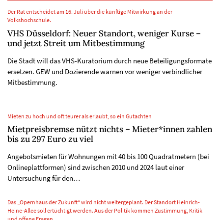
Der Rat entscheidet am 16. Juli über die künftige Mitwirkung an der
Volkshochschule.
VHS Düsseldorf: Neuer Standort, weniger Kurse –
und jetzt Streit um Mitbestimmung
Die Stadt will das VHS-Kuratorium durch neue Beteiligungsformate
ersetzen. GEW und Dozierende warnen vor weniger verbindlicher
Mitbestimmung.
Mieten zu hoch und oft teurer als erlaubt, so ein Gutachten
Mietpreisbremse nützt nichts – Mieter*innen zahlen
bis zu 297 Euro zu viel
Angebotsmieten für Wohnungen mit 40 bis 100 Quadratmetern (bei
Onlineplattformen) sind zwischen 2010 und 2024 laut einer
Untersuchung für den…
Das „Opernhaus der Zukunft“ wird nicht weitergeplant. Der Standort Heinrich-
Heine-Allee soll ertüchtigt werden. Aus der Politik kommen Zustimmung, Kritik
und offene Fragen.