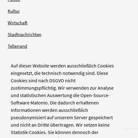
Kultur
Wirtschaft
Stadtnachrichten
Tellerrand
Auf dieser Website werden ausschließlich Cookies
Verlag
eingesetzt, die technisch notwendig sind. Diese
Cookies sind nach DSGVO nicht
Zellwerk GmbH & Co KG
zustimmungspflichtig. Wir verwenden zur Analyse
Pinienstraße 2
und statistischen Auswertung die Open-Source-
40233 Düsseldorf
Software Matomo. Die dadurch erhaltenen
www.zellwerk.com
Informationen werden ausschließlich
pseudonymisiert auf unserem Server gespeichert
und nicht an Dritte übertragen. Wir setzen keine
Statistik-Cookies. Sie können dennoch der