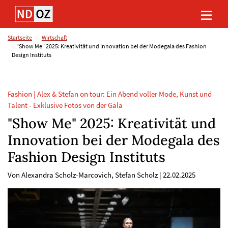
Direkt
Direkt
Direkt
Direkt
zum
zum
zur
zum
Inhalt
Hauptmenu
Suche
Footer
(Eingabetaste)
(Eingabetaste)
(Eingabetaste)
(Eingabetaste)
Startseite
Wirtschaft
"Show Me" 2025: Kreativität und Innovation bei der Modegala des Fashion
Design Instituts
Fashion | Alex & Stefan on tour: Ein Abend voller Mode, Kunst und
Talent - Exklusive Fotos von der Gala
"Show Me" 2025: Kreativität und
Innovation bei der Modegala des
Fashion Design Instituts
Von Alexandra Scholz-Marcovich, Stefan Scholz
|
22.02.2025