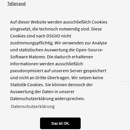
Tellerrand
Auf dieser Website werden ausschließlich Cookies
Verlag
eingesetzt, die technisch notwendig sind. Diese
Cookies sind nach DSGVO nicht
Zellwerk GmbH & Co KG
zustimmungspflichtig. Wir verwenden zur Analyse
Pinienstraße 2
und statistischen Auswertung die Open-Source-
40233 Düsseldorf
Software Matomo. Die dadurch erhaltenen
www.zellwerk.com
Informationen werden ausschließlich
pseudonymisiert auf unserem Server gespeichert
und nicht an Dritte übertragen. Wir setzen keine
Statistik-Cookies. Sie können dennoch der
Auswertung der Daten in unserer
Datenschutzerklärung widersprechen.
Datenschutzerklärung
© 2026 NDOZ
RSS
Kontakt
Datenschutz
Impressum
Das ist OK.