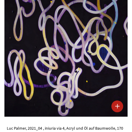
Luc Palmer, 2021_04 , iniuria via 4, Acryl und Öl auf Baumwolle, 170