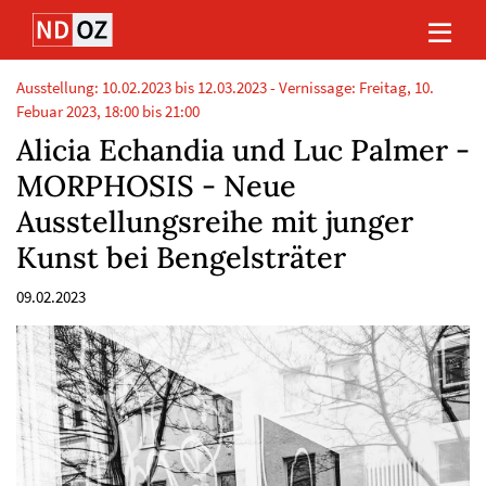
Direkt
Direkt
Direkt
Direkt
zum
zum
zur
zum
Inhalt
Hauptmenu
Suche
Footer
(Eingabetaste)
(Eingabetaste)
(Eingabetaste)
(Eingabetaste)
Ausstellung: 10.02.2023 bis 12.03.2023 - Vernissage: Freitag, 10.
Febuar 2023, 18:00 bis 21:00
Alicia Echandia und Luc Palmer -
MORPHOSIS - Neue
Ausstellungsreihe mit junger
Kunst bei Bengelsträter
09.02.2023