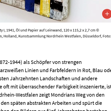
y I, 1941, Öl und Papier auf Leinwand, 120 x 115,2 x 2,7 cm ©
, Holland, Kunstsammlung Nordrhein Westfalen, Düsseldorf, Foto
1872-1944) als Schöpfer von strengen
zweißen Linien und Farbfeldern in Rot, Blau od
ersten Jahrzehnten Landschaften und andere
oft mit überraschender Farbigkeit inszenierte, is
rhein-Westfalen zeigt Mondrians Weg von den
 den späten abstrakten Arbeiten und spürt die