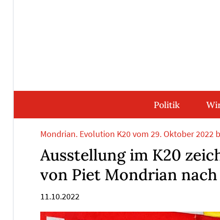
Direkt
Direkt
Direkt
Direkt
zum
zum
zur
zum
Inhalt
Hauptmenu
Suche
Footer
(Eingabetaste)
(Eingabetaste)
(Eingabetaste)
(Eingabetaste)
Politik
Wir
Mondrian. Evolution K20 vom 29. Oktober 2022 b
Ausstellung im K20 zeic
von Piet Mondrian nach
11.10.2022