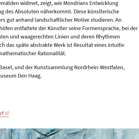
Gemälden widmet, zeigt, wie Mondrians Entwicklung
ung des Absoluten näherkommt. Diese künstlerische
ers gut anhand landschaftlicher Motive studieren. An
en entfaltete der Künstler seine Formensprache, bei der 
chten und waagerechten Linien und deren Rhythmen
h das späte abstrakte Werk ist Resultat eines intuitiv
athematischer Rationalität.
n/Basel, und der Kunstsammlung Nordrhein-Westfalen,
museum Den Haag.
rf