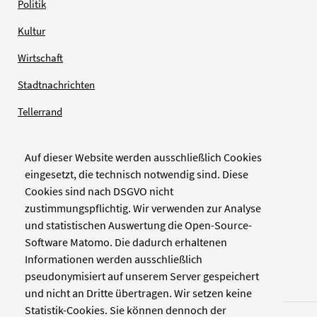
Politik
Kultur
Wirtschaft
Stadtnachrichten
Tellerrand
Auf dieser Website werden ausschließlich Cookies
Verlag
eingesetzt, die technisch notwendig sind. Diese
Cookies sind nach DSGVO nicht
Zellwerk GmbH & Co KG
zustimmungspflichtig. Wir verwenden zur Analyse
Pinienstraße 2
und statistischen Auswertung die Open-Source-
40233 Düsseldorf
Software Matomo. Die dadurch erhaltenen
www.zellwerk.com
Informationen werden ausschließlich
pseudonymisiert auf unserem Server gespeichert
und nicht an Dritte übertragen. Wir setzen keine
Statistik-Cookies. Sie können dennoch der