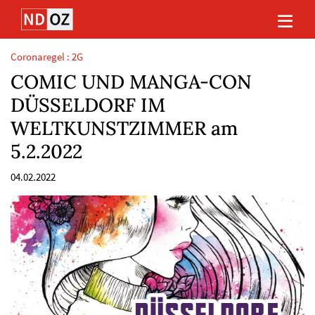
Direkt
Direkt
Direkt
Direkt
zum
zum
zur
zum
Inhalt
Hauptmenu
Suche
Footer
(Eingabetaste)
(Eingabetaste)
(Eingabetaste)
(Eingabetaste)
Coronaregel : 2G
COMIC UND MANGA-CON
DÜSSELDORF IM
WELTKUNSTZIMMER am
5.2.2022
04.02.2022