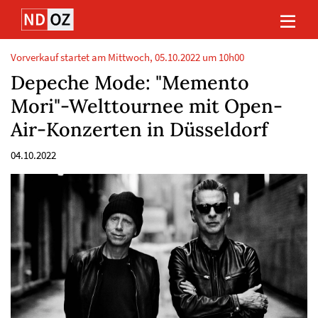
Direkt
Direkt
Direkt
Direkt
zum
zum
zur
zum
Inhalt
Hauptmenu
Suche
Footer
(Eingabetaste)
(Eingabetaste)
(Eingabetaste)
(Eingabetaste)
Vorverkauf startet am Mittwoch, 05.10.2022 um 10h00
Depeche Mode: "Memento
Mori"-Welttournee mit Open-
Air-Konzerten in Düsseldorf
04.10.2022