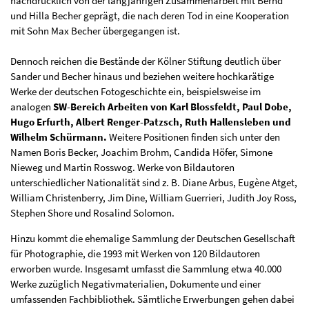
nachdrücklich von der langjährigen Zusammenarbeit mit Bernd
und Hilla Becher geprägt, die nach deren Tod in eine Kooperation
mit Sohn Max Becher übergegangen ist.
Dennoch reichen die Bestände der Kölner Stiftung deutlich über
Sander und Becher hinaus und beziehen weitere hochkarätige
Werke der deutschen Fotogeschichte ein, beispielsweise im
analogen
SW-Bereich Arbeiten von Karl Blossfeldt, Paul Dobe,
Hugo Erfurth, Albert Renger-Patzsch, Ruth Hallensleben und
Wilhelm Schürmann.
Weitere Positionen finden sich unter den
Namen Boris Becker, Joachim Brohm, Candida Höfer, Simone
Nieweg und Martin Rosswog. Werke von Bildautoren
unterschiedlicher Nationalität sind z. B. Diane Arbus, Eugène Atget,
William Christenberry, Jim Dine, William Guerrieri, Judith Joy Ross,
Stephen Shore und Rosalind Solomon.
Hinzu kommt die ehemalige Sammlung der Deutschen Gesellschaft
für Photographie, die 1993 mit Werken von 120 Bildautoren
erworben wurde. Insgesamt umfasst die Sammlung etwa 40.000
Werke zuzüglich Negativmaterialien, Dokumente und einer
umfassenden Fachbibliothek. Sämtliche Erwerbungen gehen dabei