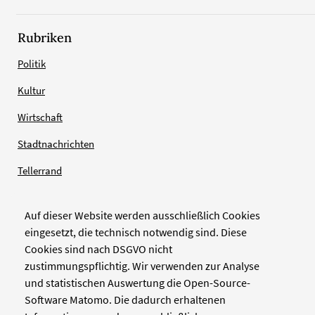
Rubriken
Politik
Kultur
Wirtschaft
Stadtnachrichten
Tellerrand
Auf dieser Website werden ausschließlich Cookies
Verlag
eingesetzt, die technisch notwendig sind. Diese
Cookies sind nach DSGVO nicht
Zellwerk GmbH & Co KG
zustimmungspflichtig. Wir verwenden zur Analyse
Pinienstraße 2
und statistischen Auswertung die Open-Source-
40233 Düsseldorf
Software Matomo. Die dadurch erhaltenen