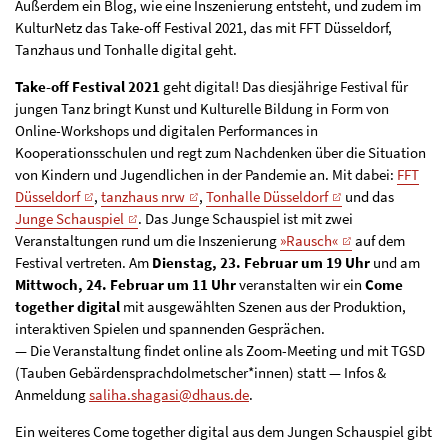
Außerdem ein Blog, wie eine Inszenierung entsteht, und zudem im
KulturNetz das Take-off Festival 2021, das mit FFT Düsseldorf,
Tanzhaus und Tonhalle digital geht.
Take-off Festival 2021
geht digital! Das diesjährige Festival für
jungen Tanz bringt Kunst und Kulturelle Bildung in Form von
Online-Workshops und digitalen Performances in
Kooperationsschulen und regt zum Nachdenken über die Situation
von Kindern und Jugendlichen in der Pandemie an. Mit dabei:
FFT
Düsseldorf
,
tanzhaus nrw
,
Tonhalle Düsseldorf
und das
Junge Schauspiel
. Das Junge Schauspiel ist mit zwei
Veranstaltungen rund um die Inszenierung
»Rausch«
auf dem
Festival vertreten. Am
Dienstag, 23. Februar um 19 Uhr
und am
Mittwoch, 24. Februar um 11 Uhr
veranstalten wir ein
Come
together digital
mit ausgewählten Szenen aus der Produktion,
interaktiven Spielen und spannenden Gesprächen.
— Die Veranstaltung findet online als Zoom-Meeting und mit TGSD
(Tauben Gebärdensprachdolmetscher*innen) statt — Infos &
Anmeldung
saliha.shagasi@dhaus.de
.
Ein weiteres Come together digital aus dem Jungen Schauspiel gibt