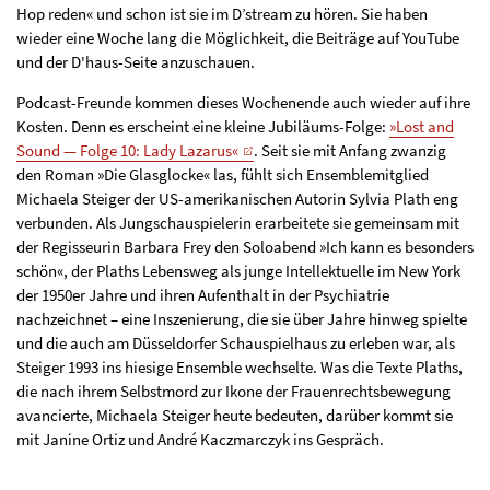
Hop reden« und schon ist sie im D’stream zu hören. Sie haben
wieder eine Woche lang die Möglichkeit, die Beiträge auf YouTube
und der D'haus-Seite anzuschauen.
Podcast-Freunde kommen dieses Wochenende auch wieder auf ihre
Kosten. Denn es erscheint eine kleine Jubiläums-Folge:
»Lost and
Sound — Folge 10: Lady Lazarus«
. Seit sie mit Anfang zwanzig
den Roman »Die Glasglocke« las, fühlt sich Ensemblemitglied
Michaela Steiger der US-amerikanischen Autorin Sylvia Plath eng
verbunden. Als Jungschauspielerin erarbeitete sie gemeinsam mit
der Regisseurin Barbara Frey den Soloabend »Ich kann es besonders
schön«, der Plaths Lebensweg als junge Intellektuelle im New York
der 1950er Jahre und ihren Aufenthalt in der Psychiatrie
nachzeichnet – eine Inszenierung, die sie über Jahre hinweg spielte
und die auch am Düsseldorfer Schauspielhaus zu erleben war, als
Steiger 1993 ins hiesige Ensemble wechselte. Was die Texte Plaths,
die nach ihrem Selbstmord zur Ikone der Frauenrechtsbewegung
avancierte, Michaela Steiger heute bedeuten, darüber kommt sie
mit Janine Ortiz und André Kaczmarczyk ins Gespräch.