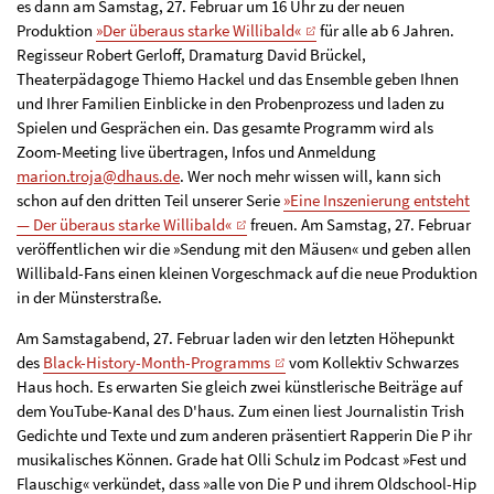
es dann am Samstag, 27. Februar um 16 Uhr zu der neuen
Produktion
»Der überaus starke Willibald«
für alle ab 6 Jahren.
Regisseur Robert Gerloff, Dramaturg David Brückel,
Theaterpädagoge Thiemo Hackel und das Ensemble geben Ihnen
und Ihrer Familien Einblicke in den Probenprozess und laden zu
Spielen und Gesprächen ein. Das gesamte Programm wird als
Zoom-Meeting live übertragen, Infos und Anmeldung
marion.troja@dhaus.de
. Wer noch mehr wissen will, kann sich
schon auf den dritten Teil unserer Serie
»Eine Inszenierung entsteht
— Der überaus starke Willibald«
freuen. Am Samstag, 27. Februar
veröffentlichen wir die »Sendung mit den Mäusen« und geben allen
Willibald-Fans einen kleinen Vorgeschmack auf die neue Produktion
in der Münsterstraße.
Am Samstagabend, 27. Februar laden wir den letzten Höhepunkt
des
Black-History-Month-Programms
vom Kollektiv Schwarzes
Haus hoch. Es erwarten Sie gleich zwei künstlerische Beiträge auf
dem YouTube-Kanal des D'haus. Zum einen liest Journalistin Trish
Gedichte und Texte und zum anderen präsentiert Rapperin Die P ihr
musikalisches Können. Grade hat Olli Schulz im Podcast »Fest und
Flauschig« verkündet, dass »alle von Die P und ihrem Oldschool-Hip