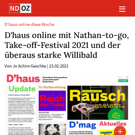
Direkt
Direkt
Direkt
Direkt
zum
zum
zur
zum
Inhalt
Hauptmenu
Suche
Footer
(Eingabetaste)
(Eingabetaste)
(Eingabetaste)
(Eingabetaste)
D'haus online diese Woche
D'haus online mit Nathan-to-go,
Take-off-Festival 2021 und der
überaus starke Willibald
Von Jo Achim Geschke
|
23.02.2021