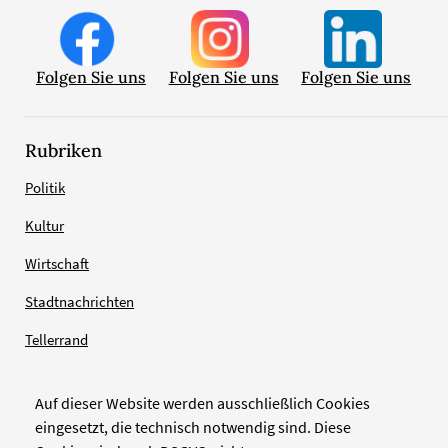
Folgen Sie uns
Folgen Sie uns
Folgen Sie uns
Rubriken
Politik
Kultur
Wirtschaft
Stadtnachrichten
Tellerrand
Auf dieser Website werden ausschließlich Cookies
Verlag
eingesetzt, die technisch notwendig sind. Diese