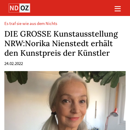
Direkt
Direkt
Direkt
Direkt
zum
zum
zur
zum
Inhalt
Hauptmenu
Suche
Footer
(Eingabetaste)
(Eingabetaste)
(Eingabetaste)
(Eingabetaste)
Es traf sie wie aus dem Nichts
DIE GROSSE Kunstausstellung
NRW:Norika Nienstedt erhält
den Kunstpreis der Künstler
24.02.2022