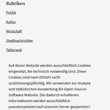
Rubriken
Politik
Kultur
Wirtschaft
Stadtnachrichten
Tellerrand
Auf dieser Website werden ausschließlich Cookies
Verlag
eingesetzt, die technisch notwendig sind. Diese
Cookies sind nach DSGVO nicht
Zellwerk GmbH & Co KG
zustimmungspflichtig. Wir verwenden zur Analyse
Pinienstraße 2
und statistischen Auswertung die Open-Source-
40233 Düsseldorf
Software Matomo. Die dadurch erhaltenen
www.zellwerk.com
Informationen werden ausschließlich
pseudonymisiert auf unserem Server gespeichert