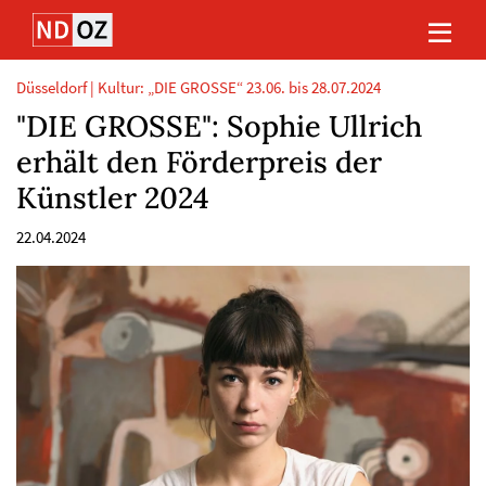
Direkt
Direkt
Direkt
Direkt
zum
zum
zur
zum
Inhalt
Hauptmenu
Suche
Footer
(Eingabetaste)
(Eingabetaste)
(Eingabetaste)
(Eingabetaste)
Düsseldorf | Kultur: „DIE GROSSE“ 23.06. bis 28.07.2024
"DIE GROSSE": Sophie Ullrich
erhält den Förderpreis der
Künstler 2024
22.04.2024