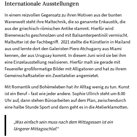
Internationale Ausstellungen
In einem reizvollen Gegensatz zu ihren Motiven aus der bunten
Warenwelt steht ihre Maltechnik, die so genannte Enkaustik, die
aus der griechisch-römischen Antike stammt. Hierfür wird
Bienenwachs geschmolzen und mit Balsamterpentinöl vermischt.
Malbutter ist der Fachbegriff. 2021 stellte die Künstlerin in Mailand
aus und lernte dort den Galeristen Piero Atchugarry aus Miami
kennen, der aus Uruguay kommt. In diesem Juni wird sie bei ihm
eine Einzelausstellung realisieren. Hierfür malt sie gerade mit
Feuereifer großformatige Bilder mit Alligatoren und hat zu ihrem
Gemeinschaftsatelier ein Zweitatelier angemietet.
Mit Romantik und Bohèmeleben hat ihr Alltag wenig zu tun. Kunst
ist ein Beruf – fast wie jeder andere. Sophie Ullrich steht um 8.00
Uhr auf, dann stehen Büroarbeiten auf dem Plan, zwischendurch
eine halbe Stunde Sport und dann geht es in die Atelierklamotten.
„Was einfach sein muss nach dem Mittagessen ist ein
längerer Mittagsschlaf.“