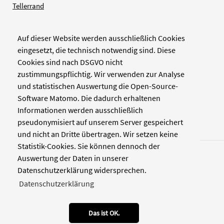
Tellerrand
Auf dieser Website werden ausschließlich Cookies
Verlag
eingesetzt, die technisch notwendig sind. Diese
Cookies sind nach DSGVO nicht
Zellwerk GmbH & Co KG
zustimmungspflichtig. Wir verwenden zur Analyse
Pinienstraße 2
und statistischen Auswertung die Open-Source-
40233 Düsseldorf
Software Matomo. Die dadurch erhaltenen
www.zellwerk.com
Informationen werden ausschließlich
pseudonymisiert auf unserem Server gespeichert
und nicht an Dritte übertragen. Wir setzen keine
Statistik-Cookies. Sie können dennoch der
Auswertung der Daten in unserer
Datenschutzerklärung widersprechen.
Datenschutzerklärung
© 2026 NDOZ
RSS
Kontakt
Datenschutz
Impressum
Das ist OK.