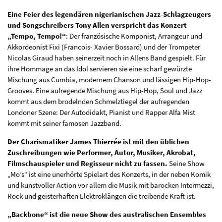
Eine Feier des legendären nigerianischen Jazz-Schlagzeugers
und Songschreibers Tony Allen verspricht das Konzert
„Tempo, Tempo!“
: Der französische Komponist, Arrangeur und
Akkordeonist Fixi (Francois- Xavier Bossard) und der Trompeter
Nicolas Giraud haben seinerzeit noch in Allens Band gespielt. Für
ihre Hommage an das Idol servieren sie eine scharf gewürzte
Mischung aus Cumbia, modernem Chanson und lässigen Hip-Hop-
Grooves. Eine aufregende Mischung aus Hip-Hop, Soul und Jazz
kommt aus dem brodelnden Schmelztiegel der aufregenden
Londoner Szene: Der Autodidakt, Pianist und Rapper Alfa Mist
kommt mit seiner famosen Jazzband.
Der Charismatiker James Thierrée ist mit den üblichen
Zuschreibungen wie Performer, Autor, Musiker, Akrobat,
Filmschauspieler und Regisseur nicht zu fassen.
Seine Show
„Mo’s“ ist eine unerhörte Spielart des Konzerts, in der neben Komik
und kunstvoller Action vor allem die Musik mit barocken Intermezzi,
Rock und geisterhaften Elektroklängen die treibende Kraft ist.
„Backbone“ ist die neue Show des australischen Ensembles