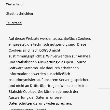
Wirtschaft
Stadtnachrichten
Tellerrand
Auf dieser Website werden ausschließlich Cookies
Verlag
eingesetzt, die technisch notwendig sind. Diese
Cookies sind nach DSGVO nicht
Zellwerk GmbH & Co KG
zustimmungspflichtig. Wir verwenden zur Analyse
Pinienstraße 2
und statistischen Auswertung die Open-Source-
40233 Düsseldorf
Software Matomo. Die dadurch erhaltenen
www.zellwerk.com
Informationen werden ausschließlich
pseudonymisiert auf unserem Server gespeichert
und nicht an Dritte übertragen. Wir setzen keine
Statistik-Cookies. Sie können dennoch der
Auswertung der Daten in unserer
Datenschutzerklärung widersprechen.
Datenschutzerklärung