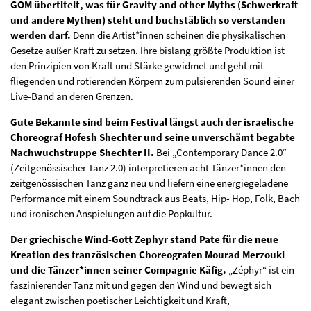
GOM übertitelt, was für Gravity and other Myths (Schwerkraft
und andere Mythen) steht und buchstäblich so verstanden
werden darf.
Denn die Artist*innen scheinen die physikalischen
Gesetze außer Kraft zu setzen. Ihre bislang größte Produktion ist
den Prinzipien von Kraft und Stärke gewidmet und geht mit
fliegenden und rotierenden Körpern zum pulsierenden Sound einer
Live-Band an deren Grenzen.
Gute Bekannte sind beim Festival längst auch der israelische
Choreograf Hofesh Shechter und seine unverschämt begabte
Nachwuchstruppe Shechter II.
Bei „Contemporary Dance 2.0“
(Zeitgenössischer Tanz 2.0) interpretieren acht Tänzer*innen den
zeitgenössischen Tanz ganz neu und liefern eine energiegeladene
Performance mit einem Soundtrack aus Beats, Hip- Hop, Folk, Bach
und ironischen Anspielungen auf die Popkultur.
Der griechische Wind-Gott Zephyr stand Pate für die neue
Kreation des französischen Choreografen Mourad Merzouki
und die Tänzer*innen seiner Compagnie Käfig.
„Zéphyr“ ist ein
faszinierender Tanz mit und gegen den Wind und bewegt sich
elegant zwischen poetischer Leichtigkeit und Kraft,