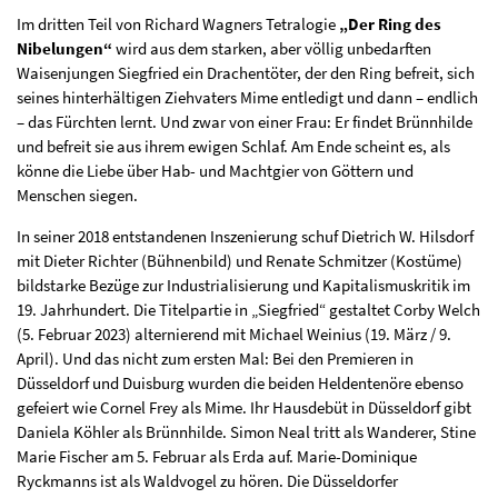
Im dritten Teil von Richard Wagners Tetralogie
„Der Ring des
Nibelungen“
wird aus dem starken, aber völlig unbedarften
Waisenjungen Siegfried ein Drachentöter, der den Ring befreit, sich
seines hinterhältigen Ziehvaters Mime entledigt und dann – endlich
– das Fürchten lernt. Und zwar von einer Frau: Er findet Brünnhilde
und befreit sie aus ihrem ewigen Schlaf. Am Ende scheint es, als
könne die Liebe über Hab- und Machtgier von Göttern und
Menschen siegen.
In seiner 2018 entstandenen Inszenierung schuf Dietrich W. Hilsdorf
mit Dieter Richter (Bühnen­bild) und Renate Schmitzer (Kostüme)
bildstarke Bezüge zur Industrialisierung und Kapitalismus­kritik im
19. Jahr­hundert. Die Titelpartie in „Siegfried“ gestaltet Corby Welch
(5. Februar 2023) alternierend mit Michael Weinius (19. März / 9.
April). Und das nicht zum ersten Mal: Bei den Premieren in
Düsseldorf und Duisburg wurden die beiden Heldentenöre ebenso
gefeiert wie Cornel Frey als Mime. Ihr Hausdebüt in Düsseldorf gibt
Daniela Köhler als Brünnhilde. Simon Neal tritt als Wanderer, Stine
Marie Fischer am 5. Feb­ruar als Erda auf. Marie-Dominique
Ryckmanns ist als Waldvogel zu hören. Die Düsseldorfer