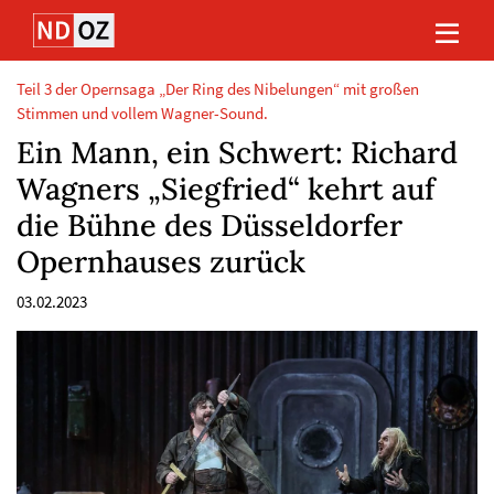
Direkt
Direkt
Direkt
Direkt
zum
zum
zur
zum
Inhalt
Hauptmenu
Suche
Footer
(Eingabetaste)
(Eingabetaste)
(Eingabetaste)
(Eingabetaste)
Teil 3 der Opernsaga „Der Ring des Nibelungen“ mit großen
Stimmen und vollem Wagner-Sound.
Ein Mann, ein Schwert: Richard
Wagners „Siegfried“ kehrt auf
die Bühne des Düsseldorfer
Opernhauses zurück
03.02.2023