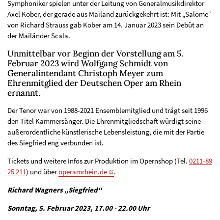
Symphoniker spielen unter der Leitung von Generalmusik­direktor
Axel Kober, der gerade aus Mailand zurückgekehrt ist: Mit „Salome“
von Richard Strauss gab Kober am 14. Januar 2023 sein Debüt an
der Mailänder Scala.
Unmittelbar vor Beginn der Vorstellung am 5.
Februar 2023 wird Wolfgang Schmidt von
Generalintendant Christoph Meyer zum
Ehrenmitglied der Deutschen Oper am Rhein
ernannt.
Der Tenor war von 1988-2021 Ensemblemitglied und trägt seit 1996
den Titel Kammersänger. Die Ehrenmitgliedschaft würdigt seine
außerordentliche künstlerische Lebens­leistung, die mit der Partie
des Siegfried eng verbunden ist.
Tickets und weitere Infos zur Produktion im Opernshop (Tel.
0211-89
25 211
) und über
operamrhein.de
.
Richard Wagners „Siegfried“
Sonntag, 5. Februar 2023, 17.00 - 22.00 Uhr