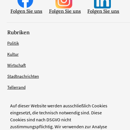
Folgen Sie uns
Folgen Sie uns
Folgen Sie uns
Rubriken
Politik
Kultur
Wirtschaft
Stadtnachrichten
Tellerrand
Auf dieser Website werden ausschließlich Cookies
Verlag
eingesetzt, die technisch notwendig sind. Diese
Cookies sind nach DSGVO nicht
Zellwerk GmbH & Co KG
zustimmungspflichtig. Wir verwenden zur Analyse
Pinienstraße 2