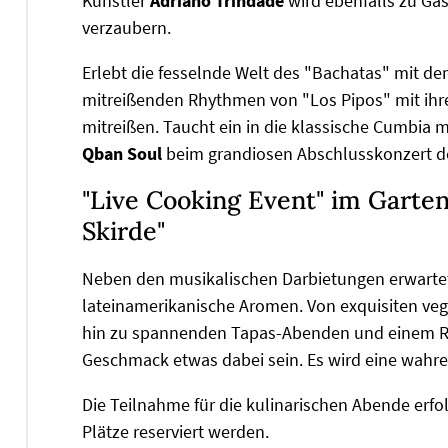
Künstler
Adriano Trindade
wird ebenfalls zu Gas
verzaubern.
Erlebt die fesselnde Welt des "Bachatas" mit d
mitreißenden Rhythmen von "Los Pipos" mit ihre
mitreißen. Taucht ein in die klassische Cumbia 
Qban Soul
beim grandiosen Abschlusskonzert de
"Live Cooking Event" im Garten
Skirde"
Neben den musikalischen Darbietungen erwartet 
lateinamerikanische Aromen. Von exquisiten v
hin zu spannenden Tapas-Abenden und einem Ro
Geschmack etwas dabei sein. Es wird eine wahr
Die Teilnahme für die kulinarischen Abende erfo
Plätze reserviert werden.