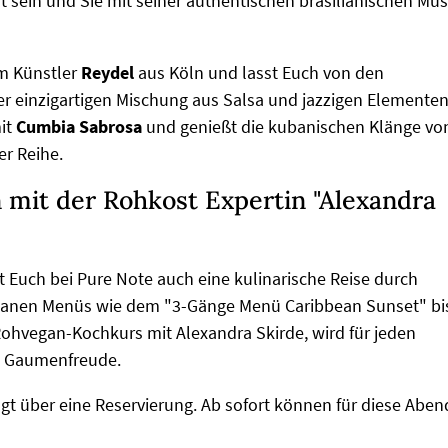
t sein und Sie mit seiner authentischen brasilianischen Mus
em Künstler
Reydel
aus Köln und lasst Euch von den
r einzigartigen Mischung aus Salsa und jazzigen Elemente
mit
Cumbia Sabrosa
und genießt die kubanischen Klänge vo
r Reihe.
 mit der Rohkost Expertin "Alexandra
Euch bei Pure Note auch eine kulinarische Reise durch
eganen Menüs wie dem "3-Gänge Menü Caribbean Sunset" bi
hvegan-Kochkurs mit Alexandra Skirde, wird für jeden
e Gaumenfreude.
lgt über eine Reservierung. Ab sofort können für diese Aben