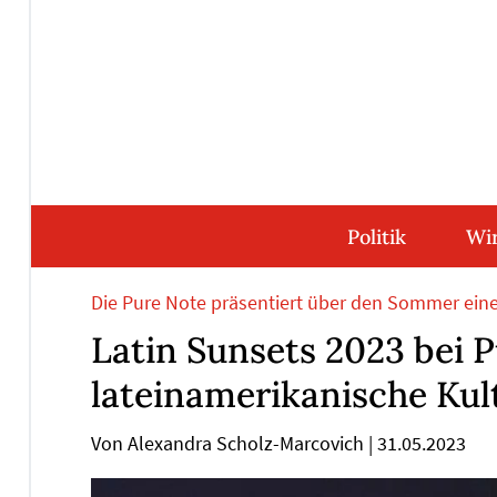
Direkt
Direkt
Direkt
Direkt
zum
zum
zur
zum
Inhalt
Hauptmenu
Suche
Footer
(Eingabetaste)
(Eingabetaste)
(Eingabetaste)
(Eingabetaste)
Politik
Wir
Die Pure Note präsentiert über den Sommer eine l
Latin Sunsets 2023 bei 
lateinamerikanische Kul
Von Alexandra Scholz-Marcovich
|
31.05.2023