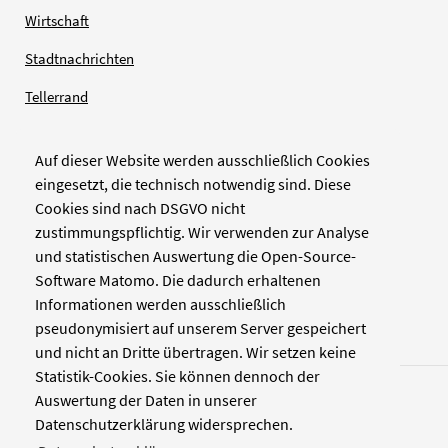
Wirtschaft
Stadtnachrichten
Tellerrand
Auf dieser Website werden ausschließlich Cookies
Verlag
eingesetzt, die technisch notwendig sind. Diese
Cookies sind nach DSGVO nicht
Zellwerk GmbH & Co KG
zustimmungspflichtig. Wir verwenden zur Analyse
Pinienstraße 2
und statistischen Auswertung die Open-Source-
40233 Düsseldorf
Software Matomo. Die dadurch erhaltenen
www.zellwerk.com
Informationen werden ausschließlich
pseudonymisiert auf unserem Server gespeichert
und nicht an Dritte übertragen. Wir setzen keine
Statistik-Cookies. Sie können dennoch der
Auswertung der Daten in unserer
Datenschutzerklärung widersprechen.