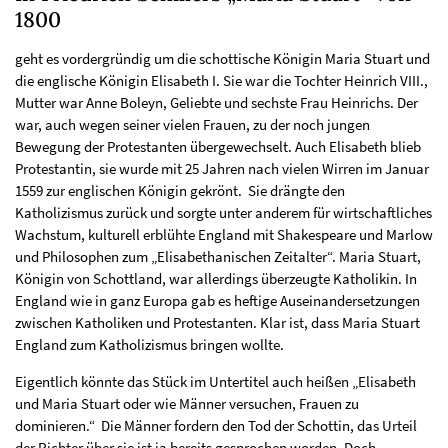
1800
geht es vordergründig um die schottische Königin Maria Stuart und
die englische Königin Elisabeth I. Sie war die Tochter Heinrich VIII.,
Mutter war Anne Boleyn, Geliebte und sechste Frau Heinrichs. Der
war, auch wegen seiner vielen Frauen, zu der noch jungen
Bewegung der Protestanten übergewechselt. Auch Elisabeth blieb
Protestantin, sie wurde mit 25 Jahren nach vielen Wirren im Januar
1559 zur englischen Königin gekrönt. Sie drängte den
Katholizismus zurück und sorgte unter anderem für wirtschaftliches
Wachstum, kulturell erblühte England mit Shakespeare und Marlow
und Philosophen zum „Elisabethanischen Zeitalter“. Maria Stuart,
Königin von Schottland, war allerdings überzeugte Katholikin. In
England wie in ganz Europa gab es heftige Auseinandersetzungen
zwischen Katholiken und Protestanten. Klar ist, dass Maria Stuart
England zum Katholizismus bringen wollte.
Eigentlich könnte das Stück im Untertitel auch heißen „Elisabeth
und Maria Stuart oder wie Männer versuchen, Frauen zu
dominieren.“ Die Männer fordern den Tod der Schottin, das Urteil
der Richter über sie ist ja bereits gesprochen worden. Doch