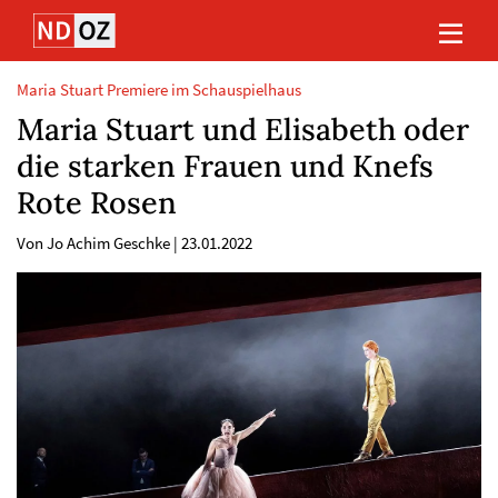
Direkt
Direkt
Direkt
Direkt
zum
zum
zur
zum
Inhalt
Hauptmenu
Suche
Footer
(Eingabetaste)
(Eingabetaste)
(Eingabetaste)
(Eingabetaste)
Maria Stuart Premiere im Schauspielhaus
Maria Stuart und Elisabeth oder
die starken Frauen und Knefs
Rote Rosen
Von Jo Achim Geschke
|
23.01.2022