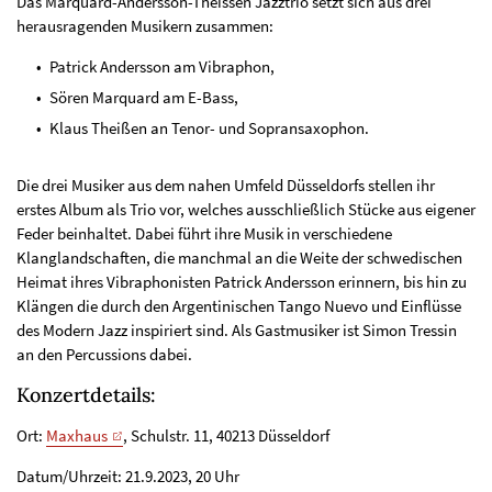
Das Marquard-Andersson-Theissen Jazztrio setzt sich aus drei
herausragenden Musikern zusammen:
Patrick Andersson am Vibraphon,
Sören Marquard am E-Bass,
Klaus Theißen an Tenor- und Sopransaxophon.
Die drei Musiker aus dem nahen Umfeld Düsseldorfs stellen ihr
erstes Album als Trio vor, welches ausschließlich Stücke aus eigener
Feder beinhaltet. Dabei führt ihre Musik in verschiedene
Klanglandschaften, die manchmal an die Weite der schwedischen
Heimat ihres Vibraphonisten Patrick Andersson erinnern, bis hin zu
Klängen die durch den Argentinischen Tango Nuevo und Einflüsse
des Modern Jazz inspiriert sind. Als Gastmusiker ist Simon Tressin
an den Percussions dabei.
Konzertdetails:
Ort:
Maxhaus
, Schulstr. 11, 40213 Düsseldorf
Datum/Uhrzeit: 21.9.2023, 20 Uhr