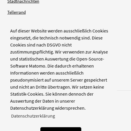
Stadtnachrichten
Tellerrand
Auf dieser Website werden ausschließlich Cookies
Verlag
eingesetzt, die technisch notwendig sind. Diese
Cookies sind nach DSGVO nicht
Zellwerk GmbH & Co KG
zustimmungspflichtig. Wir verwenden zur Analyse
Pinienstraße 2
und statistischen Auswertung die Open-Source-
40233 Düsseldorf
Software Matomo. Die dadurch erhaltenen
www.zellwerk.com
Informationen werden ausschließlich
pseudonymisiert auf unserem Server gespeichert
und nicht an Dritte übertragen. Wir setzen keine
Statistik-Cookies. Sie können dennoch der
Auswertung der Daten in unserer
Datenschutzerklärung widersprechen.
Datenschutzerklärung
© 2026 NDOZ
RSS
Kontakt
Datenschutz
Impressum