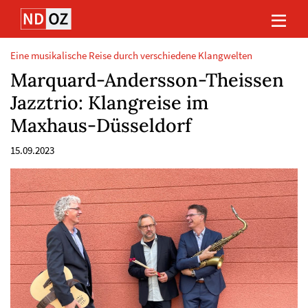
Direkt
Direkt
Direkt
Direkt
zum
zum
zur
zum
Inhalt
Hauptmenu
Suche
Footer
(Eingabetaste)
(Eingabetaste)
(Eingabetaste)
(Eingabetaste)
Eine musikalische Reise durch verschiedene Klangwelten
Marquard-Andersson-Theissen
Jazztrio: Klangreise im
Maxhaus-Düsseldorf
15.09.2023