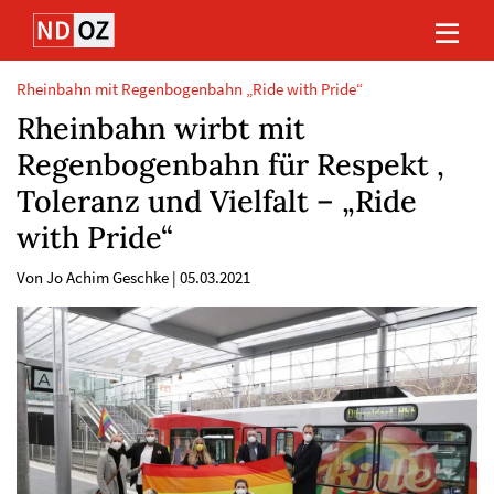
Direkt
Direkt
Direkt
Direkt
zum
zum
zur
zum
Inhalt
Hauptmenu
Suche
Footer
(Eingabetaste)
(Eingabetaste)
(Eingabetaste)
(Eingabetaste)
Rheinbahn mit Regenbogenbahn „Ride with Pride“
Rheinbahn wirbt mit
Regenbogenbahn für Respekt ,
Toleranz und Vielfalt – „Ride
with Pride“
Von Jo Achim Geschke
|
05.03.2021