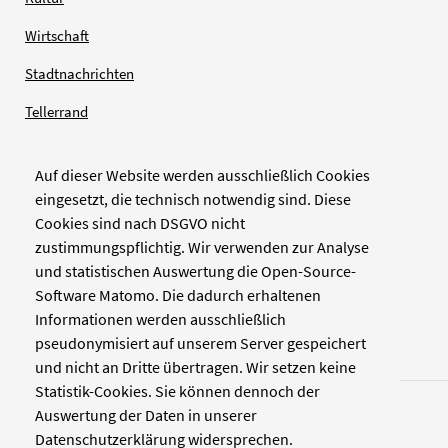
Wirtschaft
Stadtnachrichten
Tellerrand
Auf dieser Website werden ausschließlich Cookies
Verlag
eingesetzt, die technisch notwendig sind. Diese
Cookies sind nach DSGVO nicht
Zellwerk GmbH & Co KG
zustimmungspflichtig. Wir verwenden zur Analyse
Pinienstraße 2
und statistischen Auswertung die Open-Source-
40233 Düsseldorf
Software Matomo. Die dadurch erhaltenen
www.zellwerk.com
Informationen werden ausschließlich
pseudonymisiert auf unserem Server gespeichert
und nicht an Dritte übertragen. Wir setzen keine
Statistik-Cookies. Sie können dennoch der
Auswertung der Daten in unserer
Datenschutzerklärung widersprechen.