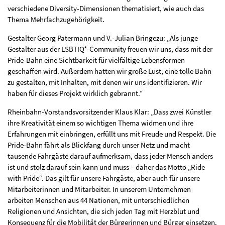
verschiedene Diversity-Dimensionen thematisiert, wie auch das
Thema Mehrfachzugehörigkeit.
Gestalter Georg Patermann und V.-Julian Bringezu: „Als junge
Gestalter aus der LSBTIQ*-Community freuen wir uns, dass mit der
Pride-Bahn eine Sichtbarkeit für vielfältige Lebensformen
geschaffen wird. Außerdem hatten wir große Lust, eine tolle Bahn
zu gestalten, mit Inhalten, mit denen wir uns identifizieren. Wir
haben für dieses Projekt wirklich gebrannt.“
Rheinbahn-Vorstandsvorsitzender Klaus Klar: „Dass zwei Künstler
ihre Kreativität einem so wichtigen Thema widmen und ihre
Erfahrungen mit einbringen, erfüllt uns mit Freude und Respekt. Die
Pride-Bahn fährt als Blickfang durch unser Netz und macht
tausende Fahrgäste darauf aufmerksam, dass jeder Mensch anders
ist und stolz darauf sein kann und muss – daher das Motto „Ride
with Pride“. Das gilt für unsere Fahrgäste, aber auch für unsere
Mitarbeiterinnen und Mitarbeiter. In unserem Unternehmen
arbeiten Menschen aus 44 Nationen, mit unterschiedlichen
Religionen und Ansichten, die sich jeden Tag mit Herzblut und
Konsequenz für die Mobilität der Bürgerinnen und Bürger einsetzen.