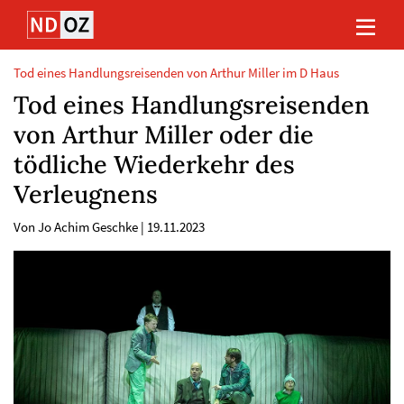
Direkt
Direkt
Direkt
Direkt
zum
zum
zur
zum
Inhalt
Hauptmenu
Suche
Footer
(Eingabetaste)
(Eingabetaste)
(Eingabetaste)
(Eingabetaste)
Tod eines Handlungsreisenden von Arthur Miller im D Haus
Tod eines Handlungsreisenden
von Arthur Miller oder die
tödliche Wiederkehr des
Verleugnens
Von Jo Achim Geschke
|
19.11.2023