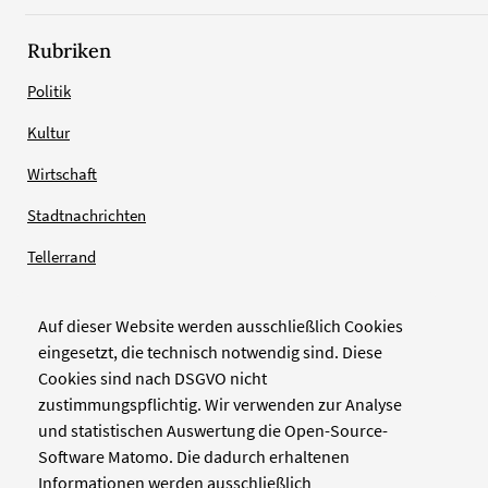
Rubriken
Politik
Kultur
Wirtschaft
Stadtnachrichten
Tellerrand
Auf dieser Website werden ausschließlich Cookies
Verlag
eingesetzt, die technisch notwendig sind. Diese
Cookies sind nach DSGVO nicht
Zellwerk GmbH & Co KG
zustimmungspflichtig. Wir verwenden zur Analyse
Pinienstraße 2
und statistischen Auswertung die Open-Source-
40233 Düsseldorf
Software Matomo. Die dadurch erhaltenen
www.zellwerk.com
Informationen werden ausschließlich