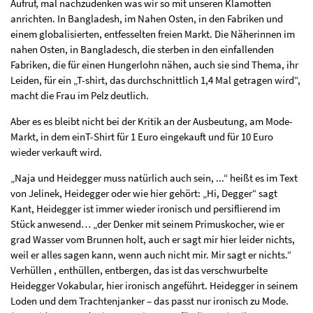
Aufruf, mal nachzudenken was wir so mit unseren Klamotten
anrichten. In Bangladesh, im Nahen Osten, in den Fabriken und
einem globalisierten, entfesselten freien Markt. Die Näherinnen im
nahen Osten, in Bangladesch, die sterben in den einfallenden
Fabriken, die für einen Hungerlohn nähen, auch sie sind Thema, ihr
Leiden, für ein „T-shirt, das durchschnittlich 1,4 Mal getragen wird“,
macht die Frau im Pelz deutlich.
Aber es es bleibt nicht bei der Kritik an der Ausbeutung, am Mode-
Markt, in dem einT-Shirt für 1 Euro eingekauft und für 10 Euro
wieder verkauft wird.
„Naja und Heidegger muss natürlich auch sein, ...“ heißt es im Text
von Jelinek, Heidegger oder wie hier gehört: „Hi, Degger“ sagt
Kant, Heidegger ist immer wieder ironisch und persiflierend im
Stück anwesend… „der Denker mit seinem Primuskocher, wie er
grad Wasser vom Brunnen holt, auch er sagt mir hier leider nichts,
weil er alles sagen kann, wenn auch nicht mir. Mir sagt er nichts.“
Verhüllen , enthüllen, entbergen, das ist das verschwurbelte
Heidegger Vokabular, hier ironisch angeführt. Heidegger in seinem
Loden und dem Trachtenjanker – das passt nur ironisch zu Mode.