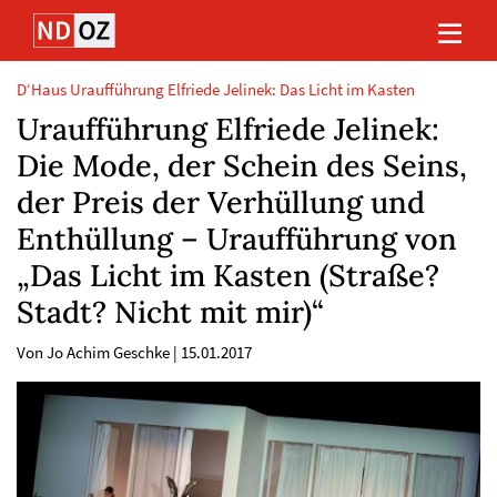
Direkt
Direkt
Direkt
Direkt
zum
zum
zur
zum
Inhalt
Hauptmenu
Suche
Footer
(Eingabetaste)
(Eingabetaste)
(Eingabetaste)
(Eingabetaste)
D‘Haus Uraufführung Elfriede Jelinek: Das Licht im Kasten
Uraufführung Elfriede Jelinek:
Die Mode, der Schein des Seins,
der Preis der Verhüllung und
Enthüllung – Uraufführung von
„Das Licht im Kasten (Straße?
Stadt? Nicht mit mir)“
Von Jo Achim Geschke
|
15.01.2017