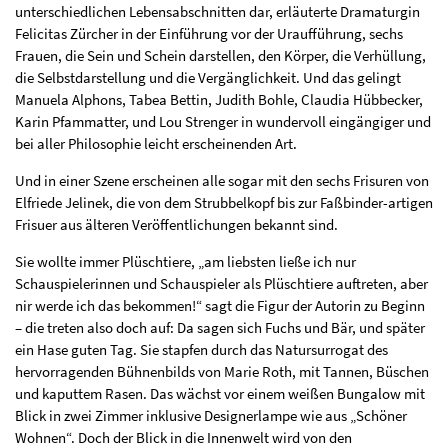
unterschiedlichen Lebensabschnitten dar, erläuterte Dramaturgin
Felicitas Zürcher in der Einführung vor der Uraufführung, sechs
Frauen, die Sein und Schein darstellen, den Körper, die Verhüllung,
die Selbstdarstellung und die Vergänglichkeit. Und das gelingt
Manuela Alphons, Tabea Bettin, Judith Bohle, Claudia Hübbecker,
Karin Pfammatter, und Lou Strenger in wundervoll eingängiger und
bei aller Philosophie leicht erscheinenden Art.
Und in einer Szene erscheinen alle sogar mit den sechs Frisuren von
Elfriede Jelinek, die von dem Strubbelkopf bis zur Faßbinder-artigen
Frisuer aus älteren Veröffentlichungen bekannt sind.
Sie wollte immer Plüschtiere, „am liebsten ließe ich nur
Schauspielerinnen und Schauspieler als Plüschtiere auftreten, aber
nir werde ich das bekommen!“ sagt die Figur der Autorin zu Beginn
– die treten also doch auf: Da sagen sich Fuchs und Bär, und später
ein Hase guten Tag. Sie stapfen durch das Natursurrogat des
hervorragenden Bühnenbilds von Marie Roth, mit Tannen, Büschen
und kaputtem Rasen. Das wächst vor einem weißen Bungalow mit
Blick in zwei Zimmer inklusive Designerlampe wie aus „Schöner
Wohnen“. Doch der Blick in die Innenwelt wird von den