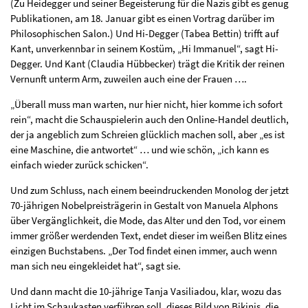
(Zu Heidegger und seiner Begeisterung für die Nazis gibt es genug
Publikationen, am 18. Januar gibt es einen Vortrag darüber im
Philosophischen Salon.) Und Hi-Degger (Tabea Bettin) trifft auf
Kant, unverkennbar in seinem Kostüm, „Hi Immanuel“, sagt Hi-
Degger. Und Kant (Claudia Hübbecker) trägt die Kritik der reinen
Vernunft unterm Arm, zuweilen auch eine der Frauen ….
„Überall muss man warten, nur hier nicht, hier komme ich sofort
rein“, macht die Schauspielerin auch den Online-Handel deutlich,
der ja angeblich zum Schreien glücklich machen soll, aber „es ist
eine Maschine, die antwortet“ … und wie schön, „ich kann es
einfach wieder zurück schicken“.
Und zum Schluss, nach einem beeindruckenden Monolog der jetzt
70-jährigen Nobelpreisträgerin in Gestalt von Manuela Alphons
über Vergänglichkeit, die Mode, das Alter und den Tod, vor einem
immer größer werdenden Text, endet dieser im weißen Blitz eines
einzigen Buchstabens. „Der Tod findet einen immer, auch wenn
man sich neu eingekleidet hat“, sagt sie.
Und dann macht die 10-jährige Tanja Vasiliadou, klar, wozu das
Licht im Schaukasten verführen soll, dieses Bild von Bikinis, die