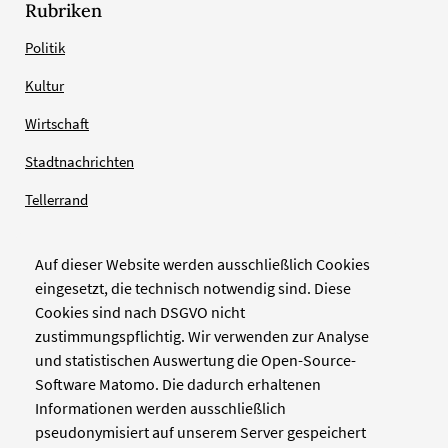
Rubriken
Politik
Kultur
Wirtschaft
Stadtnachrichten
Tellerrand
Auf dieser Website werden ausschließlich Cookies
Verlag
eingesetzt, die technisch notwendig sind. Diese
Cookies sind nach DSGVO nicht
Zellwerk GmbH & Co KG
zustimmungspflichtig. Wir verwenden zur Analyse
Pinienstraße 2
und statistischen Auswertung die Open-Source-
40233 Düsseldorf
Software Matomo. Die dadurch erhaltenen
www.zellwerk.com
Informationen werden ausschließlich
pseudonymisiert auf unserem Server gespeichert