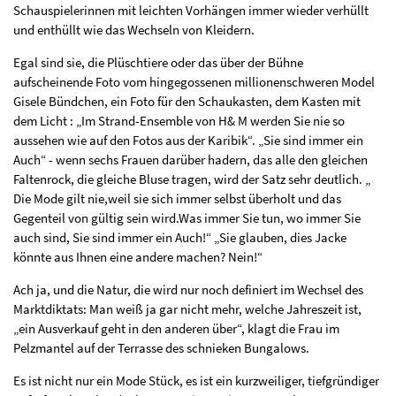
Schauspielerinnen mit leichten Vorhängen immer wieder verhüllt
und enthüllt wie das Wechseln von Kleidern.
Egal sind sie, die Plüschtiere oder das über der Bühne
aufscheinende Foto vom hingegossenen millionenschweren Model
Gisele Bündchen, ein Foto für den Schaukasten, dem Kasten mit
dem Licht : „Im Strand-Ensemble von H& M werden Sie nie so
aussehen wie auf den Fotos aus der Karibik“. „Sie sind immer ein
Auch“ - wenn sechs Frauen darüber hadern, das alle den gleichen
Faltenrock, die gleiche Bluse tragen, wird der Satz sehr deutlich. „
Die Mode gilt nie,weil sie sich immer selbst überholt und das
Gegenteil von gültig sein wird.Was immer Sie tun, wo immer Sie
auch sind, Sie sind immer ein Auch!“ „Sie glauben, dies Jacke
könnte aus Ihnen eine andere machen? Nein!“
Ach ja, und die Natur, die wird nur noch definiert im Wechsel des
Marktdiktats: Man weiß ja gar nicht mehr, welche Jahreszeit ist,
„ein Ausverkauf geht in den anderen über“, klagt die Frau im
Pelzmantel auf der Terrasse des schnieken Bungalows.
Es ist nicht nur ein Mode Stück, es ist ein kurzweiliger, tiefgründiger