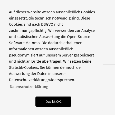
Auf dieser Website werden ausschließlich Cookies
Verlag
eingesetzt, die technisch notwendig sind. Diese
Cookies sind nach DSGVO nicht
Zellwerk GmbH & Co KG
zustimmungspflichtig. Wir verwenden zur Analyse
Pinienstraße 2
und statistischen Auswertung die Open-Source-
40233 Düsseldorf
Software Matomo. Die dadurch erhaltenen
www.zellwerk.com
Informationen werden ausschließlich
pseudonymisiert auf unserem Server gespeichert
und nicht an Dritte übertragen. Wir setzen keine
Statistik-Cookies. Sie können dennoch der
Auswertung der Daten in unserer
Datenschutzerklärung widersprechen.
Datenschutzerklärung
© 2026 NDOZ
RSS
Kontakt
Datenschutz
Impressum
Das ist OK.