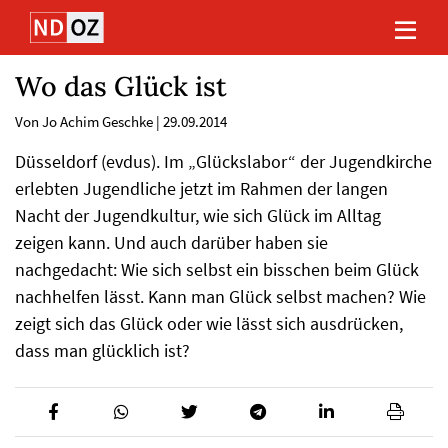
Direkt
Direkt
Direkt
Direkt
zum
zum
zur
zum
Inhalt
Hauptmenu
Suche
Footer
(Eingabetaste)
(Eingabetaste)
(Eingabetaste)
(Eingabetaste)
Wo das Glück ist
Von Jo Achim Geschke
|
29.09.2014
Düsseldorf (evdus). Im „Glückslabor“ der Jugendkirche
erlebten Jugendliche jetzt im Rahmen der langen
Nacht der Jugendkultur, wie sich Glück im Alltag
zeigen kann. Und auch darüber haben sie
nachgedacht: Wie sich selbst ein bisschen beim Glück
nachhelfen lässt. Kann man Glück selbst machen? Wie
zeigt sich das Glück oder wie lässt sich ausdrücken,
dass man glücklich ist?