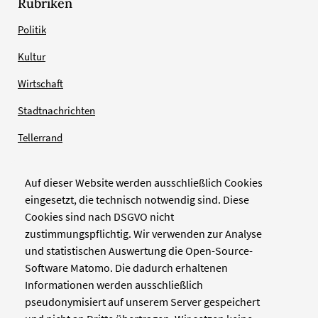
Rubriken
Politik
Kultur
Wirtschaft
Stadtnachrichten
Tellerrand
Auf dieser Website werden ausschließlich Cookies
Verlag
eingesetzt, die technisch notwendig sind. Diese
Cookies sind nach DSGVO nicht
Zellwerk GmbH & Co KG
zustimmungspflichtig. Wir verwenden zur Analyse
Pinienstraße 2
und statistischen Auswertung die Open-Source-
40233 Düsseldorf
Software Matomo. Die dadurch erhaltenen
www.zellwerk.com
Informationen werden ausschließlich
pseudonymisiert auf unserem Server gespeichert