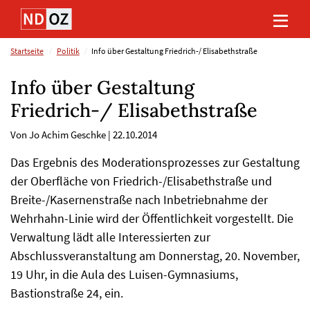
Direkt
Direkt
Direkt
Direkt
zum
zum
zur
zum
Inhalt
Hauptmenu
Suche
Footer
(Eingabetaste)
(Eingabetaste)
(Eingabetaste)
(Eingabetaste)
Startseite
Politik
Info über Gestaltung Friedrich-/ Elisabethstraße
Info über Gestaltung
Friedrich-/ Elisabethstraße
Von Jo Achim Geschke
|
22.10.2014
Das Ergebnis des Moderationsprozesses zur Gestaltung
der Oberfläche von Friedrich-/Elisabethstraße und
Breite-/Kasernenstraße nach Inbetriebnahme der
Wehrhahn-Linie wird der Öffentlichkeit vorgestellt. Die
Verwaltung lädt alle Interessierten zur
Abschlussveranstaltung am Donnerstag, 20. November,
19 Uhr, in die Aula des Luisen-Gymnasiums,
Bastionstraße 24, ein.