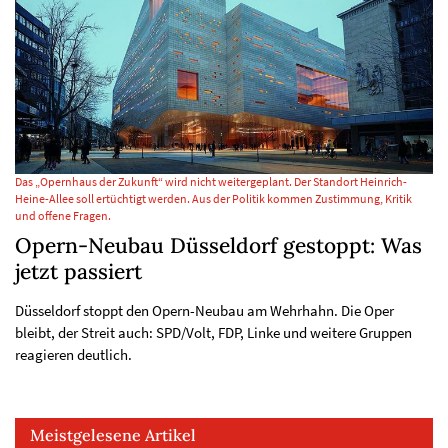
Das „Opernhaus der Zukunft“ wird nicht weitergeplant. Der Standort Heinrich-
Heine-Allee soll ertüchtigt werden. Aus der Politik kommen Zustimmung, Kritik
und offene Fragen.
Opern-Neubau Düsseldorf gestoppt: Was
jetzt passiert
Düsseldorf stoppt den Opern-Neubau am Wehrhahn. Die Oper
bleibt, der Streit auch: SPD/Volt, FDP, Linke und weitere Gruppen
reagieren deutlich.
Meistgelesene Artikel