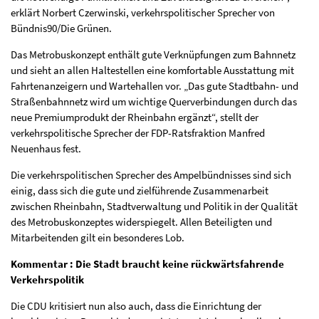
erklärt Norbert Czerwinski, verkehrspolitischer Sprecher von
Bündnis90/Die Grünen.
Das Metrobuskonzept enthält gute Verknüpfungen zum Bahnnetz
und sieht an allen Haltestellen eine komfortable Ausstattung mit
Fahrtenanzeigern und Wartehallen vor. „Das gute Stadtbahn- und
Straßenbahnnetz wird um wichtige Querverbindungen durch das
neue Premiumprodukt der Rheinbahn ergänzt“, stellt der
verkehrspolitische Sprecher der FDP-Ratsfraktion Manfred
Neuenhaus fest.
Die verkehrspolitischen Sprecher des Ampelbündnisses sind sich
einig, dass sich die gute und zielführende Zusammenarbeit
zwischen Rheinbahn, Stadtverwaltung und Politik in der Qualität
des Metrobuskonzeptes widerspiegelt. Allen Beteiligten und
Mitarbeitenden gilt ein besonderes Lob.
Kommentar :
Die Stadt braucht keine rückwärtsfahrende
Verkehrspolitik
Die CDU kritisiert nun also auch, dass die Einrichtung der