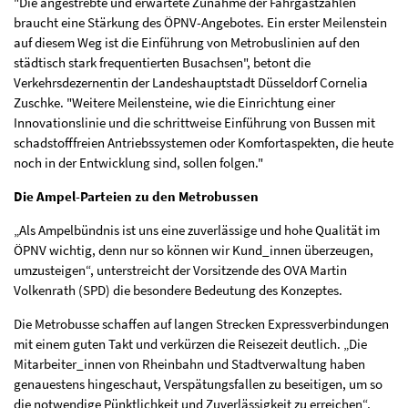
"Die angestrebte und erwartete Zunahme der Fahrgastzahlen
braucht eine Stärkung des ÖPNV-Angebotes. Ein erster Meilenstein
auf diesem Weg ist die Einführung von Metrobuslinien auf den
städtisch stark frequentierten Busachsen", betont die
Verkehrsdezernentin der Landeshauptstadt Düsseldorf Cornelia
Zuschke. "Weitere Meilensteine, wie die Einrichtung einer
Innovationslinie und die schrittweise Einführung von Bussen mit
schadstofffreien Antriebssystemen oder Komfortaspekten, die heute
noch in der Entwicklung sind, sollen folgen."
Die Ampel-Parteien zu den Metrobussen
„Als Ampelbündnis ist uns eine zuverlässige und hohe Qualität im
ÖPNV wichtig, denn nur so können wir Kund_innen überzeugen,
umzusteigen“, unterstreicht der Vorsitzende des OVA Martin
Volkenrath (SPD) die besondere Bedeutung des Konzeptes.
Die Metrobusse schaffen auf langen Strecken Expressverbindungen
mit einem guten Takt und verkürzen die Reisezeit deutlich. „Die
Mitarbeiter_innen von Rheinbahn und Stadtverwaltung haben
genauestens hingeschaut, Verspätungsfallen zu beseitigen, um so
die notwendige Pünktlichkeit und Zuverlässigkeit zu erreichen“,