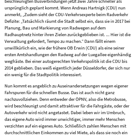
beschleunigten Busverbindungen jetzt zwei Jahre schneller als
ursprünglich geplant kommt. Wenn Andreas Hartnigk (CDU) nun
anmerkt, „Zudem sieht der CDU-Verkehrsexperte beim Radverkehr
Defizite: „Tatsächlich räumt die Stadt selbst ein, dass sie in 2017 bei
Planung, Bau und Markierung von Radwegen auf dem
Radhauptnetz hinter ihren Zielen zurückgeblieben ist. ... Hier ist die
Verwaltung gefordert, Tempo zu machen.“ Dann fällt einem
unwillkürlich ein, wie der frühere OB Erwin (CDU) als eine seiner
ersten Amtshandlungen den Radweg auf der Luegallee eigenhändig
wegfräste. Bei einer autogerechten Verkehrspolitik ist die CDU bis
2014 geblieben. Das weiß eigentlich jeder Düsseldorfer, der sich nur
ein wenig für die Stadtpolitik interessiert.
Nun kommt es angeblich zu Auseinandersetzungen wegen eigener
Fahrspuren für die schnellen Busse. Das ist auch nicht ganz
nachzuvollziehen. Denn entweder der ÖPNV, also die Metrobusse,
wird beschleunigt und damit attraktiver für die Fahrgäste, oder der
Autoverkehr wird nicht angetastet. Dabei leben wir im Umbruch,
das eigene Auto wird immer unwichtiger, immer mehr Menschen
verzichten auf ein eigenes Auto. Schließlich zahlen Menschen mit
durchschnittlichen Einkommen zu viel Miete, als dass sie noch ein