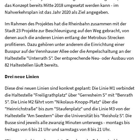
das Konzept bereits Mitte 2018 umgesetzt werden kann - im
Nahverkehrsplan ist das Jahr 2020 als Ziel angegeben.
Im Rahmen des Projektes hat die Rheinbahn zusammen mit der
Stadt 23 Projekte zur Beschleunigung auf den Weg gebracht, von
denen auch die anderen Linien entlang der Metrobus-Strecken
profitieren. Dazu gehören unter anderem die Einrichtung einer
Busspur auf der Vennhauser Allee oder die Ampelschaltung an der
Haltestelle "Unterrath S". Der entsprechende Neu- oder Ausbau von
82 Haltestellen läuft bereits.
Drei neue Linien
Diese drei neuen Linien sind konkret geplant: Die Linie M1 verbindet
die Haltestelle "Freiligrathplatz" über "Gerresheim S" mit "Benrath
S". Die Linie M2 fährt vom "Nikolaus-Knopp-Platz" über die
"Heinrichstraße" bis zum "Staufenplatz" und die Linie M3 von der
Haltestelle "Am Seestern" über die Universität bis "Reisholz S". Die
Busse sind jeweils alle zwanzig Minuten unterwegs - montags bis
freitags von 6 bis 21 Uhr und samstags von 8 bis 21 Uhr.