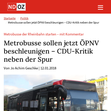
Direkt
Direkt
Direkt
Direkt
zum
zum
zur
zum
Inhalt
Hauptmenu
Suche
Footer
(Eingabetaste)
(Eingabetaste)
(Eingabetaste)
(Eingabetaste)
Startseite
Politik
Metrobusse sollen jetzt ÖPNV beschleunigen – CDU-Kritik neben der Spur
Metrobusse der Rheinbahn starten – mit Kommentar
Metrobusse sollen jetzt ÖPNV
beschleunigen – CDU-Kritik
neben der Spur
Von Jo Achim Geschke
|
12.01.2018