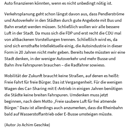
Auto finanzieren könnten, wenn es nicht unbedingt nötig ist.
Verkehrsplanung geht schon längst davon aus, dass Pendlerströme
und Autoverkehr in den Städten durch gute Angebote mit Bus und
Bahn ersetzt werden müssen. Schließlich wollen wir alle bessere
Luft in der Stadt. Da muss sich die FDP und erst recht die CDU mal
von altbackenen Vorstellungen trennen. Schließlich wird es, da
sind sich ernsthafte Intellektuelle einig, die Autoindustrie in dieser
Form in 20 Jahren nicht mehr geben. Bereits heute müssten wir eine
Stadt denken, in der weniger Autoverkehr und mehr Busse und
Bahn ihre Fahrspuren brauchen – die Radfahrer sowieso.
Mobilität der Zukunft braucht keine Straßen, auf denen es heißt:
Freie Fahrt für freie Bürger. Das ist Vergangenheit. Für die wenigen
Wagen des Car-Sharing mit E-Antrieb in einigen Jahren benötigen
die Städte keine breiten Fahrspuren. Umdenken muss jetzt
beginnen, nach dem Motto „Freie saubere Luft für frei atmende
Bürger.“ Dazu ist allerdings auch anzumerken, dass die Rheinbahn
bald auf Wasserstoffantrieb oder E-Busse umsteigen müsste.
(Autor Jo Achim Geschke)