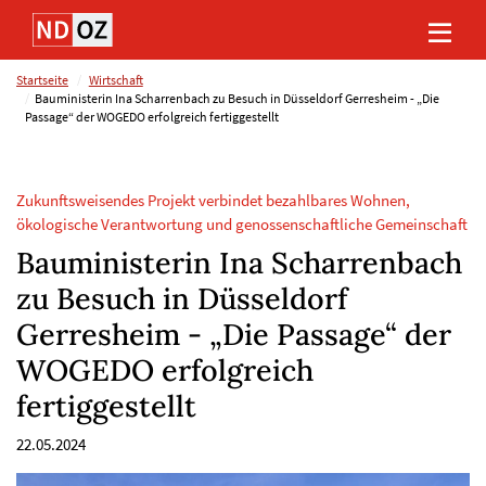
Direkt
Direkt
Direkt
Direkt
zum
zum
zur
zum
Inhalt
Hauptmenu
Suche
Footer
(Eingabetaste)
(Eingabetaste)
(Eingabetaste)
(Eingabetaste)
Startseite
Wirtschaft
Bauministerin Ina Scharrenbach zu Besuch in Düsseldorf Gerresheim - „Die
Passage“ der WOGEDO erfolgreich fertiggestellt
Zukunftsweisendes Projekt verbindet bezahlbares Wohnen,
ökologische Verantwortung und genossenschaftliche Gemeinschaft
Bauministerin Ina Scharrenbach
zu Besuch in Düsseldorf
Gerresheim - „Die Passage“ der
WOGEDO erfolgreich
fertiggestellt
22.05.2024