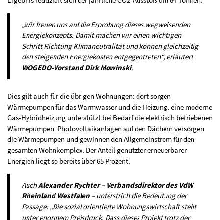
Ergebnis reduziert sich der jährliche CO2-Ausstoß um 64 Tonnen.
„Wir freuen uns auf die Erprobung dieses wegweisenden
Energiekonzepts. Damit machen wir einen wichtigen
Schritt Richtung Klimaneutralität und können gleichzeitig
den steigenden Energiekosten entgegentreten“, erläutert
WOGEDO-Vorstand Dirk Mowinski
.
Dies gilt auch für die übrigen Wohnungen: dort sorgen
Wärmepumpen für das Warmwasser und die Heizung, eine moderne
Gas-Hybridheizung unterstützt bei Bedarf die elektrisch betriebenen
Wärmepumpen. Photovoltaikanlagen auf den Dächern versorgen
die Wärmepumpen und gewinnen den Allgemeinstrom für den
gesamten Wohnkomplex. Der Anteil genutzter erneuerbarer
Energien liegt so bereits über 65 Prozent.
Auch
Alexander Rychter – Verbandsdirektor des VdW
Rheinland Westfalen
– unterstrich die Bedeutung der
Passage: „Die sozial orientierte Wohnungswirtschaft steht
unter enormem Preisdruck. Dass dieses Projekt trotz der