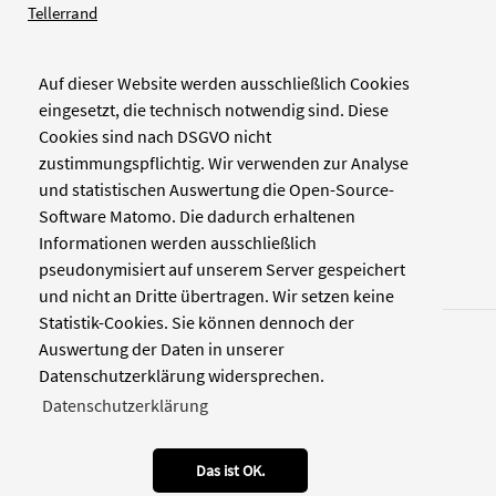
Tellerrand
Auf dieser Website werden ausschließlich Cookies
Verlag
eingesetzt, die technisch notwendig sind. Diese
Cookies sind nach DSGVO nicht
Zellwerk GmbH & Co KG
zustimmungspflichtig. Wir verwenden zur Analyse
Pinienstraße 2
und statistischen Auswertung die Open-Source-
40233 Düsseldorf
Software Matomo. Die dadurch erhaltenen
www.zellwerk.com
Informationen werden ausschließlich
pseudonymisiert auf unserem Server gespeichert
und nicht an Dritte übertragen. Wir setzen keine
Statistik-Cookies. Sie können dennoch der
Auswertung der Daten in unserer
Datenschutzerklärung widersprechen.
Datenschutzerklärung
© 2026 NDOZ
RSS
Kontakt
Datenschutz
Impressum
Das ist OK.