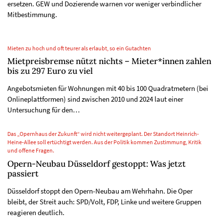
ersetzen. GEW und Dozierende warnen vor weniger verbindlicher
Mitbestimmung.
Mieten zu hoch und oft teurer als erlaubt, so ein Gutachten
Mietpreisbremse nützt nichts – Mieter*innen zahlen
bis zu 297 Euro zu viel
Angebotsmieten für Wohnungen mit 40 bis 100 Quadratmetern (bei
Onlineplattformen) sind zwischen 2010 und 2024 laut einer
Untersuchung für den…
Das „Opernhaus der Zukunft“ wird nicht weitergeplant. Der Standort Heinrich-
Heine-Allee soll ertüchtigt werden. Aus der Politik kommen Zustimmung, Kritik
und offene Fragen.
Opern-Neubau Düsseldorf gestoppt: Was jetzt
passiert
Düsseldorf stoppt den Opern-Neubau am Wehrhahn. Die Oper
bleibt, der Streit auch: SPD/Volt, FDP, Linke und weitere Gruppen
reagieren deutlich.