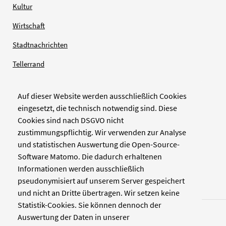
Kultur
Wirtschaft
Stadtnachrichten
Tellerrand
Auf dieser Website werden ausschließlich Cookies
Verlag
eingesetzt, die technisch notwendig sind. Diese
Cookies sind nach DSGVO nicht
Zellwerk GmbH & Co KG
zustimmungspflichtig. Wir verwenden zur Analyse
Pinienstraße 2
und statistischen Auswertung die Open-Source-
40233 Düsseldorf
Software Matomo. Die dadurch erhaltenen
www.zellwerk.com
Informationen werden ausschließlich
pseudonymisiert auf unserem Server gespeichert
und nicht an Dritte übertragen. Wir setzen keine
Statistik-Cookies. Sie können dennoch der
Auswertung der Daten in unserer