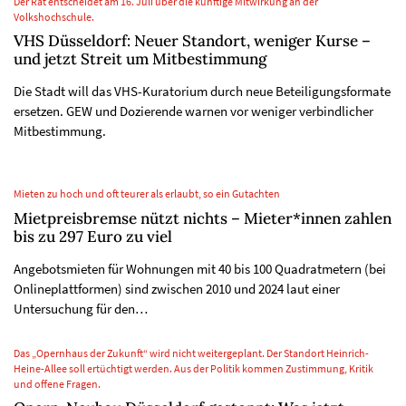
Der Rat entscheidet am 16. Juli über die künftige Mitwirkung an der
Volkshochschule.
VHS Düsseldorf: Neuer Standort, weniger Kurse –
und jetzt Streit um Mitbestimmung
Die Stadt will das VHS-Kuratorium durch neue Beteiligungsformate
ersetzen. GEW und Dozierende warnen vor weniger verbindlicher
Mitbestimmung.
Mieten zu hoch und oft teurer als erlaubt, so ein Gutachten
Mietpreisbremse nützt nichts – Mieter*innen zahlen
bis zu 297 Euro zu viel
Angebotsmieten für Wohnungen mit 40 bis 100 Quadratmetern (bei
Onlineplattformen) sind zwischen 2010 und 2024 laut einer
Untersuchung für den…
Das „Opernhaus der Zukunft“ wird nicht weitergeplant. Der Standort Heinrich-
Heine-Allee soll ertüchtigt werden. Aus der Politik kommen Zustimmung, Kritik
und offene Fragen.