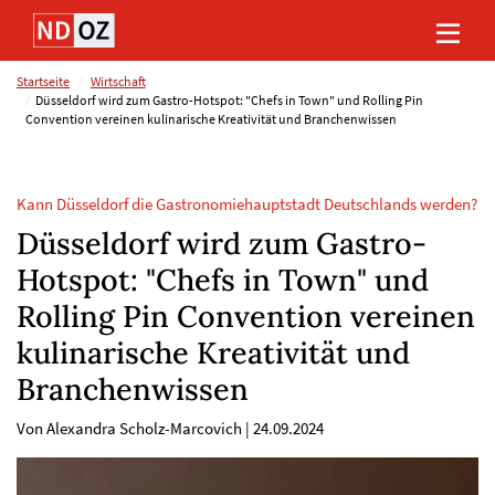
Direkt
Direkt
Direkt
Direkt
zum
zum
zur
zum
Inhalt
Hauptmenu
Suche
Footer
(Eingabetaste)
(Eingabetaste)
(Eingabetaste)
(Eingabetaste)
Startseite
Wirtschaft
Düsseldorf wird zum Gastro-Hotspot: "Chefs in Town" und Rolling Pin
Convention vereinen kulinarische Kreativität und Branchenwissen
Kann Düsseldorf die Gastronomiehauptstadt Deutschlands werden?
Düsseldorf wird zum Gastro-
Hotspot: "Chefs in Town" und
Rolling Pin Convention vereinen
kulinarische Kreativität und
Branchenwissen
Von Alexandra Scholz-Marcovich
|
24.09.2024