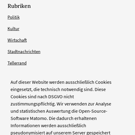
Rubriken
Politik
Kultur
Wirtschaft
Stadtnachrichten
Tellerrand
Auf dieser Website werden ausschließlich Cookies
Verlag
eingesetzt, die technisch notwendig sind. Diese
Cookies sind nach DSGVO nicht
Zellwerk GmbH & Co KG
zustimmungspflichtig. Wir verwenden zur Analyse
Pinienstraße 2
und statistischen Auswertung die Open-Source-
40233 Düsseldorf
Software Matomo. Die dadurch erhaltenen
www.zellwerk.com
Informationen werden ausschließlich
pseudonymisiert auf unserem Server gespeichert