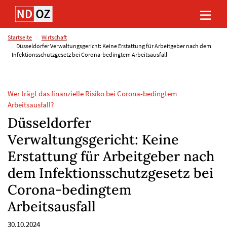
Direkt
Direkt
Direkt
Direkt
zum
zum
zur
zum
Inhalt
Hauptmenu
Suche
Footer
(Eingabetaste)
(Eingabetaste)
(Eingabetaste)
(Eingabetaste)
Startseite
Wirtschaft
Düsseldorfer Verwaltungsgericht: Keine Erstattung für Arbeitgeber nach dem
Infektionsschutzgesetz bei Corona-bedingtem Arbeitsausfall
Wer trägt das finanzielle Risiko bei Corona-bedingtem
Arbeitsausfall?
Düsseldorfer
Verwaltungsgericht: Keine
Erstattung für Arbeitgeber nach
dem Infektionsschutzgesetz bei
Corona-bedingtem
Arbeitsausfall
30.10.2024