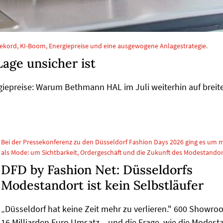
ekord, KI-Boom, Energiepreise und eine ausgewogene Anlagestrategie.
Lage unsicher ist
giepreise: Warum Bethmann HAL im Juli weiterhin auf breit
Bei der Pressekonferenz zu den Düsseldorf Fashion Days 2026 ging es um 
als Mode: um Sichtbarkeit, Ordergeschäft und die Zukunft des Modestandor
DFD by Fashion Net: Düsseldorfs
Modestandort ist kein Selbstläufer
„Düsseldorf hat keine Zeit mehr zu verlieren." 600 Showro
16 Milliarden Euro Umsatz – und die Frage, wie die Modest