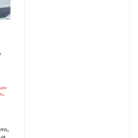
e
mehr
ts.
oms,
adt