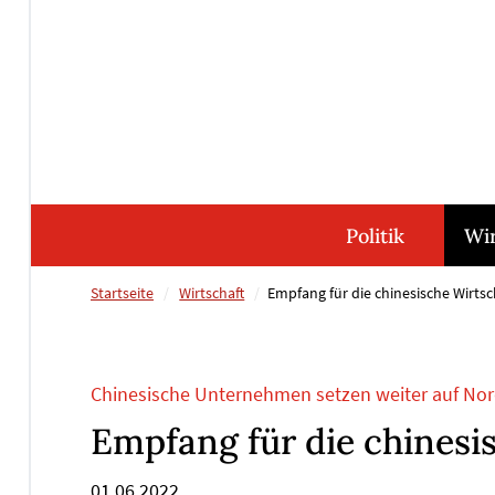
Direkt
Direkt
Direkt
Direkt
zum
zum
zur
zum
Inhalt
Hauptmenu
Suche
Footer
(Eingabetaste)
(Eingabetaste)
(Eingabetaste)
(Eingabetaste)
Politik
Wir
Startseite
Wirtschaft
Empfang für die chinesische Wirtsc
Chinesische Unternehmen setzen weiter auf Nor
Empfang für die chinesi
01.06.2022