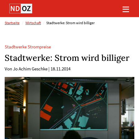
Direkt
Direkt
Direkt
Direkt
zum
zum
zur
zum
Inhalt
Hauptmenu
Suche
Footer
(Eingabetaste)
(Eingabetaste)
(Eingabetaste)
(Eingabetaste)
Startseite
Wirtschaft
Stadtwerke: Strom wird billiger
Stadtwerke Strompreise
Stadtwerke: Strom wird billiger
Von Jo Achim Geschke
|
18.11.2014