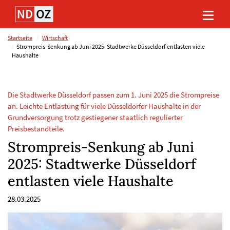
Direkt
Direkt
Direkt
Direkt
zum
zum
zur
zum
Inhalt
Hauptmenu
Suche
Footer
(Eingabetaste)
(Eingabetaste)
(Eingabetaste)
(Eingabetaste)
Startseite
Wirtschaft
Strompreis-Senkung ab Juni 2025: Stadtwerke Düsseldorf entlasten viele
Haushalte
Die Stadtwerke Düsseldorf passen zum 1. Juni 2025 die Strompreise
an. Leichte Entlastung für viele Düsseldorfer Haushalte in der
Grundversorgung trotz gestiegener staatlich regulierter
Preisbestandteile.
Strompreis-Senkung ab Juni
2025: Stadtwerke Düsseldorf
entlasten viele Haushalte
28.03.2025