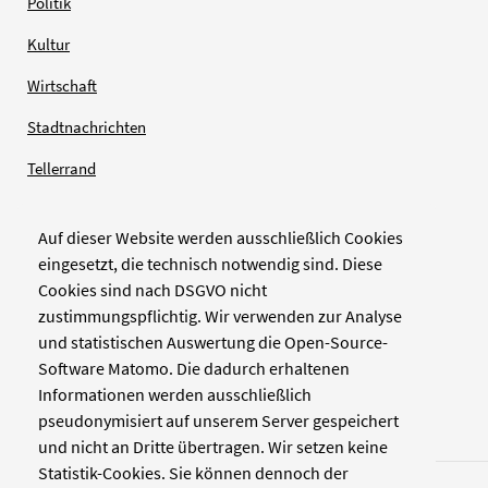
Politik
Kultur
Wirtschaft
Stadtnachrichten
Tellerrand
Auf dieser Website werden ausschließlich Cookies
Verlag
eingesetzt, die technisch notwendig sind. Diese
Cookies sind nach DSGVO nicht
Zellwerk GmbH & Co KG
zustimmungspflichtig. Wir verwenden zur Analyse
Pinienstraße 2
und statistischen Auswertung die Open-Source-
40233 Düsseldorf
Software Matomo. Die dadurch erhaltenen
www.zellwerk.com
Informationen werden ausschließlich
pseudonymisiert auf unserem Server gespeichert
und nicht an Dritte übertragen. Wir setzen keine
Statistik-Cookies. Sie können dennoch der