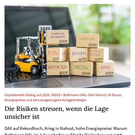
Kapitalmarkt-Dialog Juli 2026 | NDOZ × Bethmann HAL: DAX-Rekord, KI-Boom,
Energiepreise und eine ausgewogene Anlagestrategie.
Die Risiken streuen, wenn die Lage
unsicher ist
DAX auf Rekordhoch, Krieg in Nahost, hohe Energiepreise: Warum
Bethmann HAL im Juli weiterhin auf breite Risikostreuung setzt.