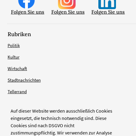
Folgen Sie uns
Folgen Sie uns
Folgen Sie uns
Rubriken
Politik
Kultur
Wirtschaft
Stadtnachrichten
Tellerrand
Auf dieser Website werden ausschließlich Cookies
Verlag
eingesetzt, die technisch notwendig sind. Diese
Cookies sind nach DSGVO nicht
Zellwerk GmbH & Co KG
zustimmungspflichtig. Wir verwenden zur Analyse