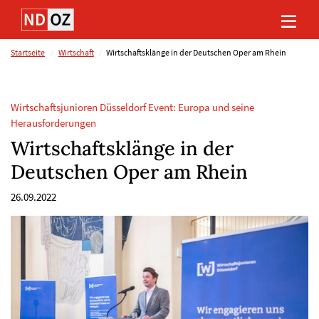
Direkt
Direkt
Direkt
Direkt
zum
zum
zur
zum
Inhalt
Hauptmenu
Suche
Footer
(Eingabetaste)
(Eingabetaste)
(Eingabetaste)
(Eingabetaste)
Startseite
Wirtschaft
Wirtschaftsklänge in der Deutschen Oper am Rhein
Wirtschaftsjunioren Düsseldorf Event: Europa und seine
Herausforderungen
Wirtschaftsklänge in der
Deutschen Oper am Rhein
26.09.2022