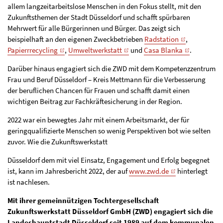
allem langzeitarbeitslose Menschen in den Fokus stellt, mit den
Zukunftsthemen der Stadt Düsseldorf und schafft spürbaren
Mehrwert für alle Bürgerinnen und Bürger. Das zeigt sich
beispielhaft an den eigenen Zweckbetrieben
Radstation
,
Papierrrecycling
,
Umweltwerkstatt
und
Casa Blanka
.
Darüber hinaus engagiert sich die ZWD mit dem Kompetenzzentrum
Frau und Beruf Düsseldorf – Kreis Mettmann für die Verbesserung
der beruflichen Chancen für Frauen und schafft damit einen
wichtigen Beitrag zur Fachkräftesicherung in der Region.
2022 war ein bewegtes Jahr mit einem Arbeitsmarkt, der für
geringqualifizierte Menschen so wenig Perspektiven bot wie selten
zuvor. Wie die Zukunftswerkstatt
Düsseldorf dem mit viel Einsatz, Engagement und Erfolg begegnet
ist, kann im Jahresbericht 2022, der auf
www.zwd.de
hinterlegt
ist nachlesen.
Mit ihrer gemeinnützigen Tochtergesellschaft
Zukunftswerkstatt Düsseldorf GmbH (ZWD) engagiert sich die
Landeshauptstadt Düsseldorf seit 1989 auf dem kommunalen