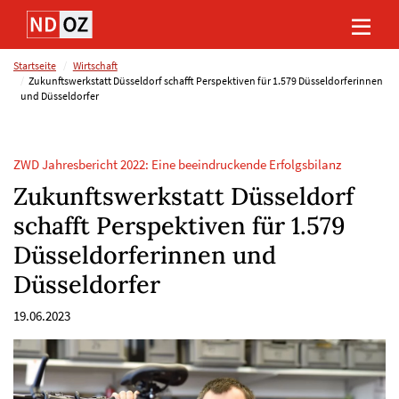
Direkt
Direkt
Direkt
Direkt
zum
zum
zur
zum
Inhalt
Hauptmenu
Suche
Footer
(Eingabetaste)
(Eingabetaste)
(Eingabetaste)
(Eingabetaste)
Startseite
Wirtschaft
Zukunftswerkstatt Düsseldorf schafft Perspektiven für 1.579 Düsseldorferinnen
und Düsseldorfer
ZWD Jahresbericht 2022: Eine beeindruckende Erfolgsbilanz
Zukunftswerkstatt Düsseldorf
schafft Perspektiven für 1.579
Düsseldorferinnen und
Düsseldorfer
19.06.2023