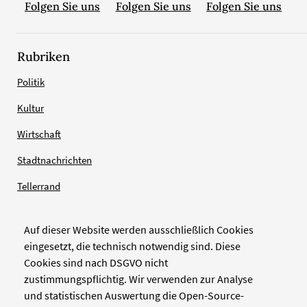
Folgen Sie uns
Folgen Sie uns
Folgen Sie uns
Rubriken
Politik
Kultur
Wirtschaft
Stadtnachrichten
Tellerrand
Auf dieser Website werden ausschließlich Cookies
Verlag
eingesetzt, die technisch notwendig sind. Diese
Cookies sind nach DSGVO nicht
Zellwerk GmbH & Co KG
zustimmungspflichtig. Wir verwenden zur Analyse
Pinienstraße 2
und statistischen Auswertung die Open-Source-
40233 Düsseldorf