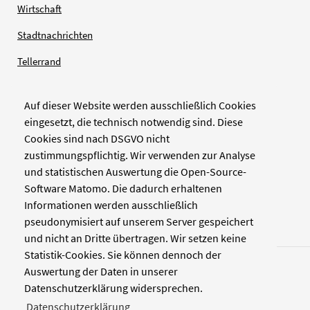
Wirtschaft
Stadtnachrichten
Tellerrand
Auf dieser Website werden ausschließlich Cookies
Verlag
eingesetzt, die technisch notwendig sind. Diese
Cookies sind nach DSGVO nicht
Zellwerk GmbH & Co KG
zustimmungspflichtig. Wir verwenden zur Analyse
Pinienstraße 2
und statistischen Auswertung die Open-Source-
40233 Düsseldorf
Software Matomo. Die dadurch erhaltenen
www.zellwerk.com
Informationen werden ausschließlich
pseudonymisiert auf unserem Server gespeichert
und nicht an Dritte übertragen. Wir setzen keine
Statistik-Cookies. Sie können dennoch der
Auswertung der Daten in unserer
Datenschutzerklärung widersprechen.
Datenschutzerklärung